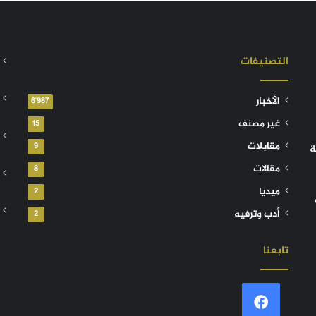
التصنيفات
الأخبار
6٬987
غير مصنف
15
مقابلات
9
ة
مقالات
8
ميديا
2
أدب وترفيه
2
تابعنا