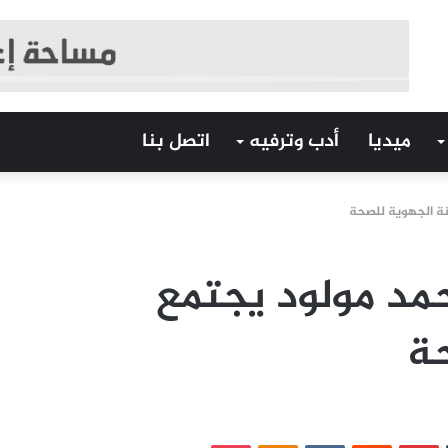
ميديا
أدب وترفيه
اتصل بنا
نة الجهوية للصحة
حمد مولود يجتمع
حة
‏Tumblr
بينتيريست
‏Reddit
‏VKontakte
Odnoklassniki
بوكيت