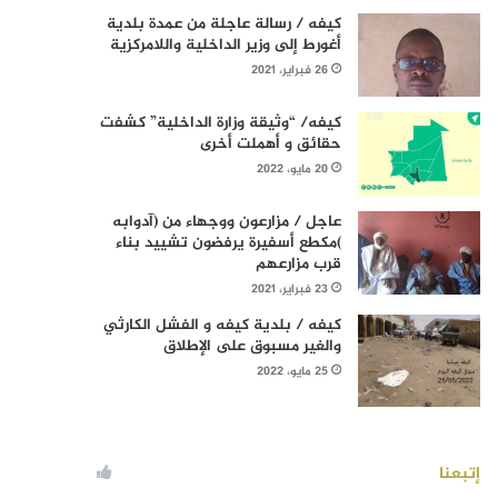
كيفه / رسالة عاجلة من عمدة بلدية
أغورط إلى وزير الداخلية واللامركزية
26 فبراير، 2021
كيفه/ “وثيقة وزارة الداخلية” كشفت
حقائق و أهملت أخرى
20 مايو، 2022
عاجل / مزارعون ووجهاء من (آدوابه
)مكطع أسفيرة يرفضون تشييد بناء
قرب مزارعهم
23 فبراير، 2021
كيفه / بلدية كيفه و الفشل الكارثي
والغير مسبوق على الإطلاق
25 مايو، 2022
إتبعنا