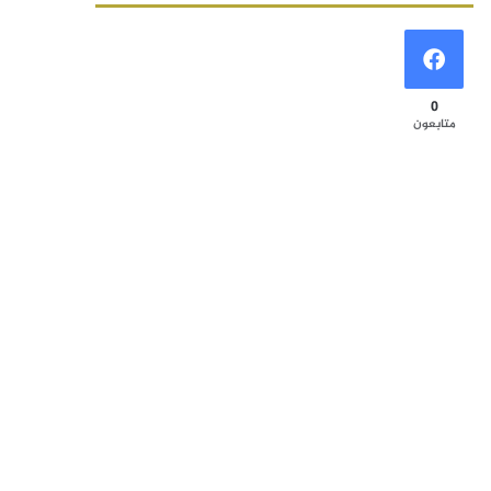
0
متابعون