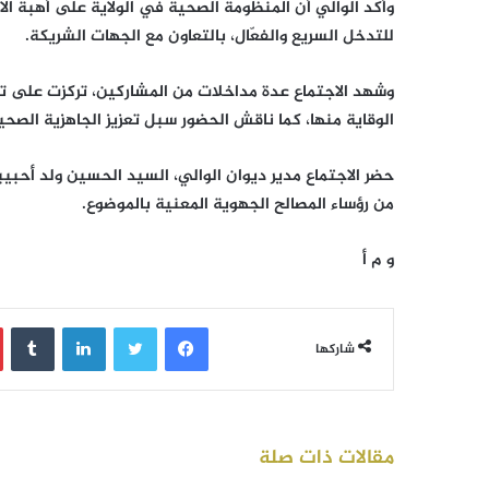
وأكد الوالي أن المنظومة الصحية في الولاية على أهبة الا
للتدخل السريع والفعّال، بالتعاون مع الجهات الشريكة.
وشهد الاجتماع عدة مداخلات من المشاركين، تركزت على 
الوقاية منها، كما ناقش الحضور سبل تعزيز الجاهزية الصحي
حضر الاجتماع مدير ديوان الوالي، السيد الحسين ولد أحبي
من رؤساء المصالح الجهوية المعنية بالموضوع.
و م أ
فيسبوك
تويتر
لينكدإن
‏Tumblr
شاركها
مقالات ذات صلة