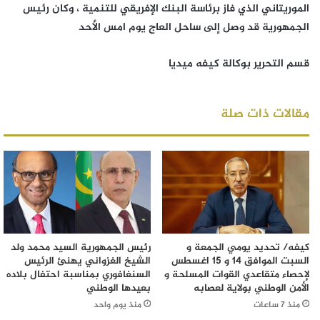
الموريتاني الذي فاز برئاسة البنك الإفريقي للتنمية ، وكان رئيس
الجمهورية قد وصل إلى ساحل العاج يوم امس الأحد
قسم التحرير بوكالة كيفه ميديا
مقالات ذات صلة
كيفه/ تحديد يومي الجمعة و
رئيس الجمهورية السيد محمد ولد
السبت الموافق 14 و 15 اغسطس
الشيخ الغزواني يهنئ الرئيس
لإحصاء متقاعدي القوات المسلحة و
السنغافوري بمناسبة احتفال بلاده
الأمن الوطني بولاية لعصابه
بعيدها الوطني
منذ 7 ساعات
منذ يوم واحد