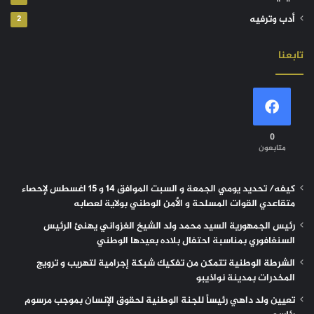
أدب وترفيه
2
تابعنا
0
متابعون
كيفه/ تحديد يومي الجمعة و السبت الموافق 14 و 15 اغسطس لإحصاء
متقاعدي القوات المسلحة و الأمن الوطني بولاية لعصابه
رئيس الجمهورية السيد محمد ولد الشيخ الغزواني يهنئ الرئيس
السنغافوري بمناسبة احتفال بلاده بعيدها الوطني
الشرطة الوطنية تتمكن من تفكيك شبكة إجرامية لتهريب و ترويج
المخدرات بمدينة نواذيبو
تعيين ولد داهي رئيساً للجنة الوطنية لحقوق الإنسان بموجب مرسوم