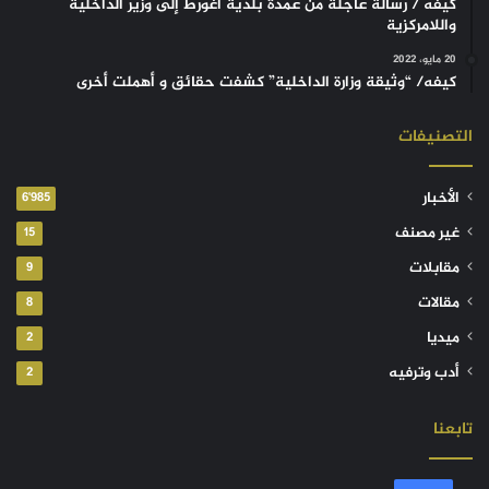
كيفه / رسالة عاجلة من عمدة بلدية أغورط إلى وزير الداخلية
واللامركزية
20 مايو، 2022
كيفه/ “وثيقة وزارة الداخلية” كشفت حقائق و أهملت أخرى
التصنيفات
الأخبار
6٬985
غير مصنف
15
مقابلات
9
مقالات
8
ميديا
2
أدب وترفيه
2
تابعنا