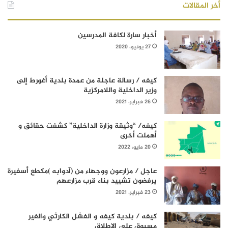
أخر المقالات
أخبار سارة لكافة المدرسين
27 يونيو، 2020
كيفه / رسالة عاجلة من عمدة بلدية أغورط إلى
وزير الداخلية واللامركزية
26 فبراير، 2021
كيفه/ “وثيقة وزارة الداخلية” كشفت حقائق و
أهملت أخرى
20 مايو، 2022
عاجل / مزارعون ووجهاء من (آدوابه )مكطع أسفيرة
يرفضون تشييد بناء قرب مزارعهم
23 فبراير، 2021
كيفه / بلدية كيفه و الفشل الكارثي والغير
مسبوق على الإطلاق