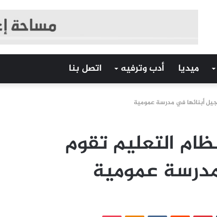
ميديا
أدب وترفيه
اتصل بنا
تسجيل أبنائها في مدرسة عمومية
نظام التعليم تقوم
مدرسة عمومية
‏Tumblr
بينتيريست
‏Reddit
‏VKontakte
Odnoklassniki
بوكيت