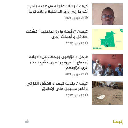
كيفه / رسالة عاجلة من عمدة بلدية
أغورط إلى وزير الداخلية واللامركزية
26 فبراير، 2021
كيفه/ “وثيقة وزارة الداخلية” كشفت
حقائق و أهملت أخرى
20 مايو، 2022
عاجل / مزارعون ووجهاء من (آدوابه
)مكطع أسفيرة يرفضون تشييد بناء
قرب مزارعهم
23 فبراير، 2021
كيفه / بلدية كيفه و الفشل الكارثي
والغير مسبوق على الإطلاق
25 مايو، 2022
إتبعنا