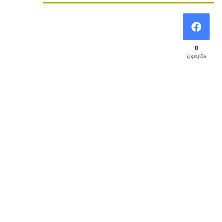
0
متابعون