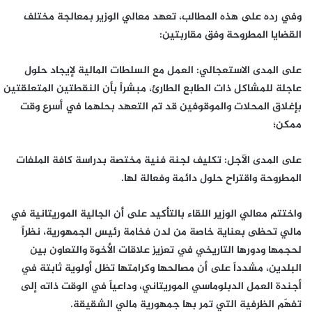
وفي رده على هذه المطالب، تعهد معالي الوزير بمعالجة مختلف
القضايا المطروحة وفق مقاربتين:
على المدى الاستعجالي: العمل مع السلطات المالية لإيجاد حلول
عاجلة للمشاكل ذات الطابع الطارئ، مبشراً بأن النقطتين المتعلقتين
بإغلاق المحلات والموقوفين قد تم التعهد بحلهما في أسرع وقت
ممكن؛
على المدى الآجل: تكليف لجنة فنية مختصة بدراسة كافة الملفات
المطروحة واقتراح حلول دائمة وفعالة لها.
واختتم معالي الوزير اللقاء بالتأكيد على أن الجالية الموريتانية في
مالي تحظى بعناية خاصة من لدن فخامة رئيس الجمهورية، نظراً
لحجمها ودورها التاريخي في تعزيز علاقات الأخوة والتعاون بين
البلدين، مشدداً على أن مصالحها وكرامتها تظل أولوية ثابتة في
أجندة العمل الدبلوماسي الموريتاني، وداعياً في الوقت ذاته إلى
تفهّم الظرفية التي تمر بها جمهورية مالي الشقيقة.