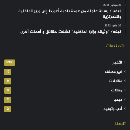
26 فبراير، 2021
كيفه / رسالة عاجلة من عمدة بلدية أغورط إلى وزير الداخلية
واللامركزية
20 مايو، 2022
كيفه/ “وثيقة وزارة الداخلية” كشفت حقائق و أهملت أخرى
التصنيفات
الأخبار
6٬988
غير مصنف
15
مقابلات
9
مقالات
8
ميديا
2
أدب وترفيه
2
تابعنا