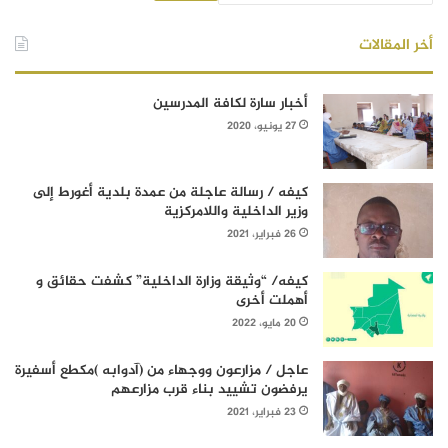
أخر المقالات
أخبار سارة لكافة المدرسين
27 يونيو، 2020
كيفه / رسالة عاجلة من عمدة بلدية أغورط إلى
وزير الداخلية واللامركزية
26 فبراير، 2021
كيفه/ “وثيقة وزارة الداخلية” كشفت حقائق و
أهملت أخرى
20 مايو، 2022
عاجل / مزارعون ووجهاء من (آدوابه )مكطع أسفيرة
يرفضون تشييد بناء قرب مزارعهم
23 فبراير، 2021