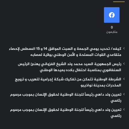
0
متابعون
كيفه/ تحديد يومي الجمعة و السبت الموافق 14 و 15 اغسطس لإحصاء
متقاعدي القوات المسلحة و الأمن الوطني بولاية لعصابه
رئيس الجمهورية السيد محمد ولد الشيخ الغزواني يهنئ الرئيس
السنغافوري بمناسبة احتفال بلاده بعيدها الوطني
الشرطة الوطنية تتمكن من تفكيك شبكة إجرامية لتهريب و ترويج
المخدرات بمدينة نواذيبو
تعيين ولد داهي رئيساً للجنة الوطنية لحقوق الإنسان بموجب مرسوم
رئاسي
تعيين ولد داهي رئيساً للجنة الوطنية لحقوق الإنسان بموجب مرسوم
رئاسي