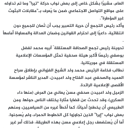
العام، مشيرًا بشكل خاص إلى بعض نواب حركة “تيرا” وما تم تداوله
على مواقع التواصل الاجتماعي ضمن ما يُعرف بـ”مقابلات البثوث
غير المؤطرة”.
وأكد رئيس التجمع أن حرية التعبير يجب أن تُصان للجميع دون
انتقائية، داعيًا إلى احترام القوانين وضمان العدالة والمساواة أمامهاً
.
تدوينة رئيس تجمع الصحافة المستقلة ً آبيه محمد لفضل
بوصفي رئيسًا لأكبر هيئة صحفية تمثّل المؤسسات الإعلامية
المستقلة في موريتانيا،
نطالب فخامة الرئيس محمد ولد الشيخ الغزواني بإطلاق سراح
العميد والصحفي عبد الفتاح ولد اعبيدن، المدير الناشر لمؤسسة
الأقصى الإعلامية الرائدة.
الزميل ولد اعبيدن صحفي مسنّ يعاني من المرض (منها داء
السكري)، وقد تحدث عن قضايا مثارة يختلف الناس حولها. ومن
الطبيعي أن يخطئ أحيانًا، كما أخطأ غيره من السياسيين، ومنهم
بعض نواب “إيرا” الذين تجاوزوا كل الخطوط الحمراء، ولم يُسجنوا.
أما أن يُستضعف رجل إعلامي مسن بهذه الطريقة، فذلك أمر غير