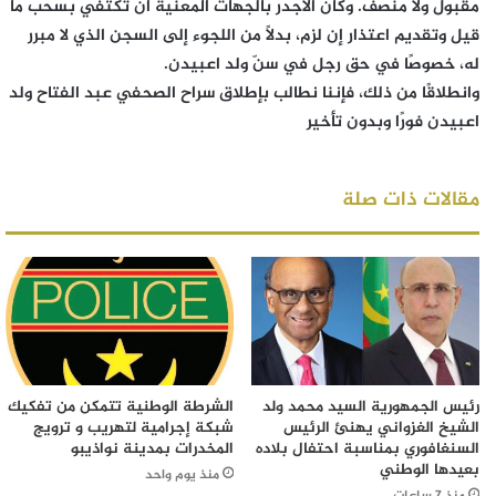
مقبول ولا منصف. وكان الأجدر بالجهات المعنية أن تكتفي بسحب ما
قيل وتقديم اعتذار إن لزم، بدلاً من اللجوء إلى السجن الذي لا مبرر
له، خصوصًا في حق رجل في سنّ ولد اعبيدن.
وانطلاقًا من ذلك، فإننا نطالب بإطلاق سراح الصحفي عبد الفتاح ولد
اعبيدن فورًا وبدون تأخير
مقالات ذات صلة
رئيس الجمهورية السيد محمد ولد
الشرطة الوطنية تتمكن من تفكيك
الشيخ الغزواني يهنئ الرئيس
شبكة إجرامية لتهريب و ترويج
السنغافوري بمناسبة احتفال بلاده
المخدرات بمدينة نواذيبو
بعيدها الوطني
منذ يوم واحد