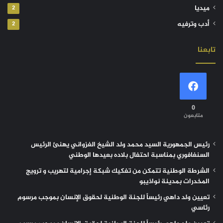
ميديا
2
أدب وترفيه
2
تابعنا
0
متابعون
رئيس الجمهورية السيد محمد ولد الشيخ الغزواني يهنئ الرئيس
السنغافوري بمناسبة احتفال بلاده بعيدها الوطني
الشرطة الوطنية تتمكن من تفكيك شبكة إجرامية لتهريب و ترويج
المخدرات بمدينة نواذيبو
تعيين ولد داهي رئيساً للجنة الوطنية لحقوق الإنسان بموجب مرسوم
رئاسي