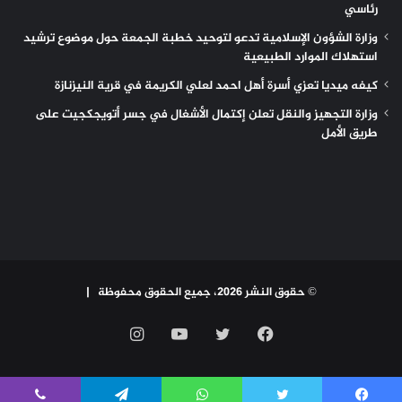
رئاسي
وزارة الشؤون الإسلامية تدعو لتوحيد خطبة الجمعة حول موضوع ترشيد
استهلاك الموارد الطبيعية
كيفه ميديا تعزي أسرة أهل احمد لعلي الكريمة في قرية النيزنازة
وزارة التجهيز والنقل تعلن إكتمال الأشغال في جسر أتويجكجيت على
طريق الأمل
© حقوق النشر 2026، جميع الحقوق محفوظة |
فيسبوك
تويتر
يوتيوب
انستقرام