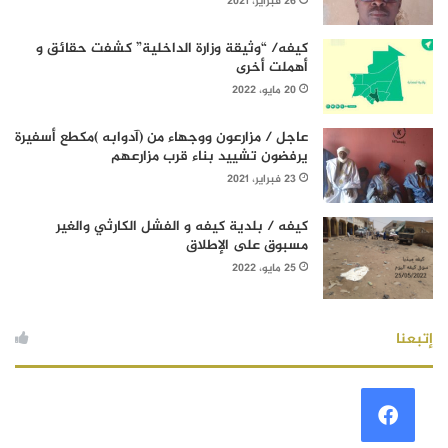
26 فبراير، 2021
كيفه/ “وثيقة وزارة الداخلية” كشفت حقائق و
أهملت أخرى
20 مايو، 2022
عاجل / مزارعون ووجهاء من (آدوابه )مكطع أسفيرة
يرفضون تشييد بناء قرب مزارعهم
23 فبراير، 2021
كيفه / بلدية كيفه و الفشل الكارثي والغير
مسبوق على الإطلاق
25 مايو، 2022
إتبعنا