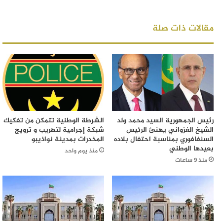
مقالات ذات صلة
رئيس الجمهورية السيد محمد ولد
الشرطة الوطنية تتمكن من تفكيك
الشيخ الغزواني يهنئ الرئيس
شبكة إجرامية لتهريب و ترويج
السنغافوري بمناسبة احتفال بلاده
المخدرات بمدينة نواذيبو
بعيدها الوطني
منذ يوم واحد
منذ 9 ساعات