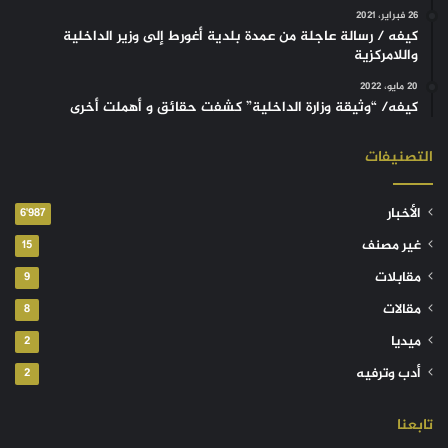
26 فبراير، 2021
كيفه / رسالة عاجلة من عمدة بلدية أغورط إلى وزير الداخلية
واللامركزية
20 مايو، 2022
كيفه/ “وثيقة وزارة الداخلية” كشفت حقائق و أهملت أخرى
التصنيفات
الأخبار
6٬987
غير مصنف
15
مقابلات
9
مقالات
8
ميديا
2
أدب وترفيه
2
تابعنا