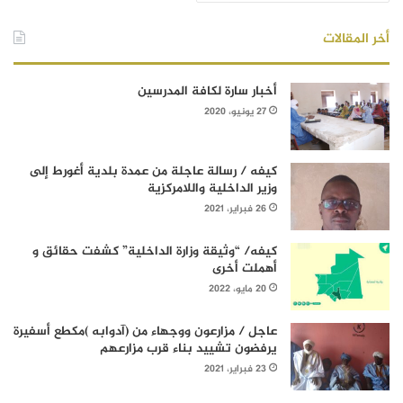
أخر المقالات
أخبار سارة لكافة المدرسين
27 يونيو، 2020
كيفه / رسالة عاجلة من عمدة بلدية أغورط إلى
وزير الداخلية واللامركزية
26 فبراير، 2021
كيفه/ “وثيقة وزارة الداخلية” كشفت حقائق و
أهملت أخرى
20 مايو، 2022
عاجل / مزارعون ووجهاء من (آدوابه )مكطع أسفيرة
يرفضون تشييد بناء قرب مزارعهم
23 فبراير، 2021