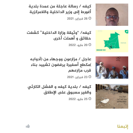
كيفه / رسالة عاجلة من عمدة بلدية
أغورط إلى وزير الداخلية واللامركزية
26 فبراير، 2021
كيفه/ “وثيقة وزارة الداخلية” كشفت
حقائق و أهملت أخرى
20 مايو، 2022
عاجل / مزارعون ووجهاء من (آدوابه
)مكطع أسفيرة يرفضون تشييد بناء
قرب مزارعهم
23 فبراير، 2021
كيفه / بلدية كيفه و الفشل الكارثي
والغير مسبوق على الإطلاق
25 مايو، 2022
إتبعنا