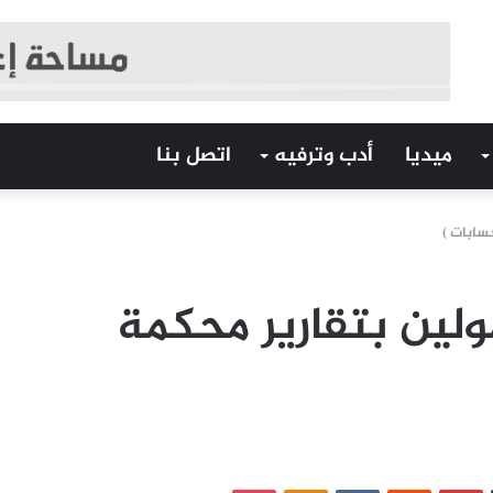
ميديا
أدب وترفيه
اتصل بنا
سابات )
ولين بتقارير محكمة
‏Tumblr
بينتيريست
‏Reddit
‏VKontakte
Odnoklassniki
بوكيت