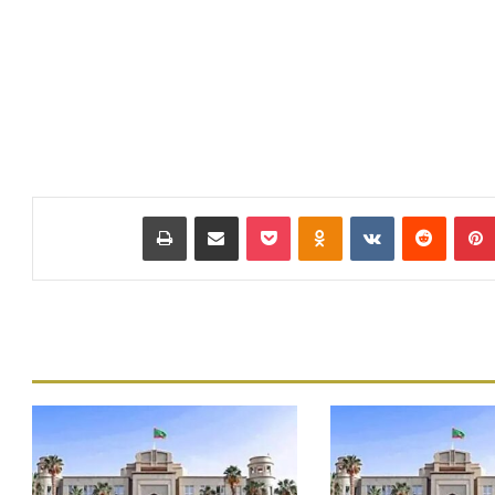
بينتيريست
‏Reddit
‏VKontakte
Odnoklassniki
بوكيت
مشاركة عبر البريد
طباعة