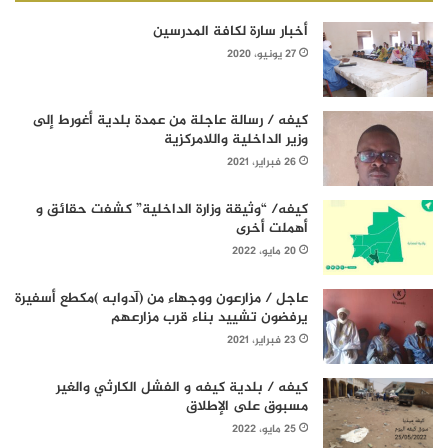
أخبار سارة لكافة المدرسين
27 يونيو، 2020
كيفه / رسالة عاجلة من عمدة بلدية أغورط إلى
وزير الداخلية واللامركزية
26 فبراير، 2021
كيفه/ “وثيقة وزارة الداخلية” كشفت حقائق و
أهملت أخرى
20 مايو، 2022
عاجل / مزارعون ووجهاء من (آدوابه )مكطع أسفيرة
يرفضون تشييد بناء قرب مزارعهم
23 فبراير، 2021
كيفه / بلدية كيفه و الفشل الكارثي والغير
مسبوق على الإطلاق
25 مايو، 2022