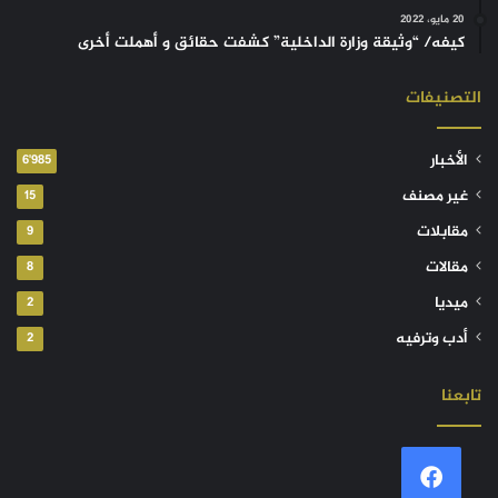
20 مايو، 2022
كيفه/ “وثيقة وزارة الداخلية” كشفت حقائق و أهملت أخرى
التصنيفات
الأخبار
6٬985
غير مصنف
15
مقابلات
9
مقالات
8
ميديا
2
أدب وترفيه
2
تابعنا