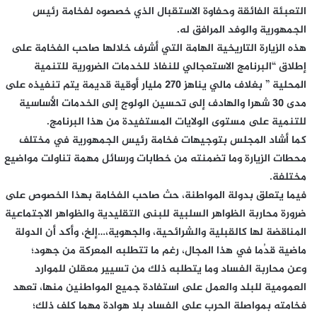
التعبئة الفائقة وحفاوة الاستقبال الذي خصصوه لفخامة رئيس
الجمهورية والوفد المرافق له.
هذه الزيارة التاريخية الهامة التي أشرف خلالها صاحب الفخامة على
إطلاق “البرنامج الاستعجالي للنفاذ للخدمات الضرورية للتنمية
المحلية ” بغلاف مالي يناهز 270 مليار أوقية قديمة يتم تنفيذه على
مدى 30 شهرا والهادف إلى تحسين الولوج إلى الخدمات الأساسية
للتنمية على مستوى الولايات المستفيدة من هذا البرنامج.
كما أشاد المجلس بتوجيهات فخامة رئيس الجمهورية في مختلف
محطات الزيارة وما تضمنته من خطابات ورسائل مهمة تناولت مواضيع
مختلفة.
فيما يتعلق بدولة المواطنة، حث صاحب الفخامة بهذا الخصوص على
ضرورة محاربة الظواهر السلبية للبنى التقليدية والظواهر الاجتماعية
المناقضة لها كالقبلية والشرائحية، والجهوية،…إلخ، وأكد أن الدولة
ماضية قدُما في هذا المجال، رغم ما تتطلبه المعركة من جهود؛
وعن محاربة الفساد وما يتطلبه ذلك من تسيير معقلن للموارد
العمومية للبلد والعمل على استفادة جميع المواطنين منها، تعهد
فخامته بمواصلة الحرب على الفساد بلا هوادة مهما كلف ذلك؛