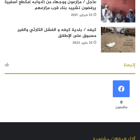
عاجل / مزارعون ووجهاء من (آدوابه )مكطع أسفيرة
يرفضون تشييد بناء قرب مزارعهم
23 فبراير، 2021
كيفه / بلدية كيفه و الفشل الكارثي والغير
مسبوق على الإطلاق
25 مايو، 2022
إتبعنا
0
متابعون
أكثر المقالات مشاهدة