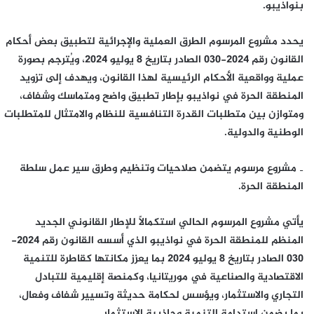
بنواذيبو.
يحدد مشروع المرسوم الطرق العملية والإجرائية لتطبيق بعض أحكام
القانون رقم 2024-030 الصادر بتاريخ 8 يوليو 2024، ويُترجم بصورة
عملية وواقعية الأحكام الرئيسية لهذا القانون، ويهدف إلى تزويد
المنطقة الحرة في نواذيبو بإطار تطبيق واضح ومتماسك وشفاف،
ومتوازن بين متطلبات القدرة التنافسية للنظام والامتثال للمتطلبات
الوطنية والدولية.
‐ مشروع مرسوم يتضمن صلاحيات وتنظيم وطرق سير عمل سلطة
المنطقة الحرة.
يأتي مشروع المرسوم الحالي استكمالاً للإطار القانوني الجديد
المنظم للمنطقة الحرة في نواذيبو الذي أسسه القانون رقم 2024-
030 الصادر بتاريخ 8 يوليو 2024 بما يعزز مكانتها كقاطرة للتنمية
الاقتصادية والصناعية في موريتانيا، وكمنصة إقليمية للتبادل
التجاري والاستثمار، ويؤسس لحكامة حديثة وتسيير شفاف وفعال،
بما يضمن استدامة التنمية وجاذبية الاستثمار.