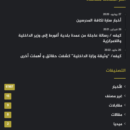
27 يونيو، 2020
أخبار سارة لكافة المدرسين
26 فبراير، 2021
كيفه / رسالة عاجلة من عمدة بلدية أغورط إلى وزير الداخلية
واللامركزية
20 مايو، 2022
كيفه/ “وثيقة وزارة الداخلية” كشفت حقائق و أهملت أخرى
التصنيفات
الأخبار
6٬987
غير مصنف
15
مقابلات
9
مقالات
8
ميديا
2