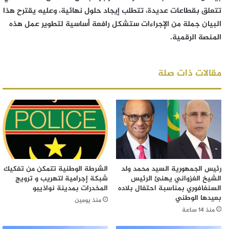
تتعلق بقطاعات عديدة، تتطلب إيجاد حلول نهائية، وعليه يقترح هذا
البيان جملة من الإجراءات ستشكل رافعة أساسية لتطوير عمل هذه
المنصة الرقمية.
مقالات ذات صلة
رئيس الجمهورية السيد محمد ولد
الشرطة الوطنية تتمكن من تفكيك
الشيخ الغزواني يهنئ الرئيس
شبكة إجرامية لتهريب و ترويج
السنغافوري بمناسبة احتفال بلاده
المخدرات بمدينة نواذيبو
بعيدها الوطني
منذ يومين
منذ 14 ساعة