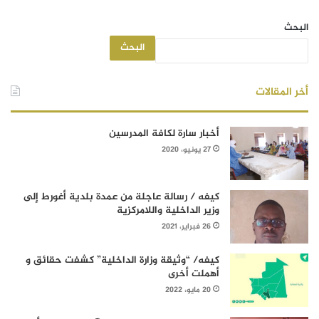
البحث
البحث
أخر المقالات
أخبار سارة لكافة المدرسين
27 يونيو، 2020
كيفه / رسالة عاجلة من عمدة بلدية أغورط إلى
وزير الداخلية واللامركزية
26 فبراير، 2021
كيفه/ “وثيقة وزارة الداخلية” كشفت حقائق و
أهملت أخرى
20 مايو، 2022