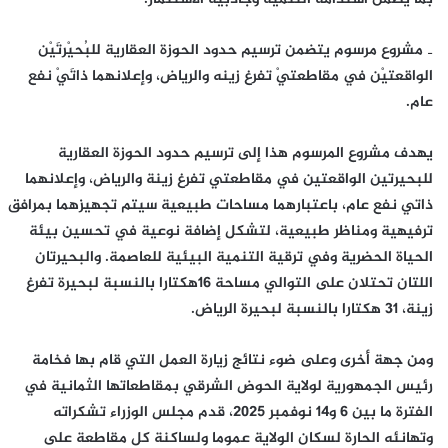
‐ مشروع مرسوم يتضمن ترسيم حدود الحوزة العقارية للبُحيْرتَيْن
الواقعتيْن في مقاطعتيْ تفرغ زينه والرياض، وإعلانهما ذاتَيْ نفع
عام.
يهدف مشروع المرسوم هذا إلى ترسيم حدود الحوزة العقارية
للبحيرتين الواقعتين في مقاطعتي تفرغ زينة والرياض، وإعلانهما
ذاتي نفع عام، باعتبارهما مساحات طبيعية سيتم تجهيزهما بمرافق
ترفيهية ومناظر طبيعية، لتشكل إضافة نوعية في تحسين بيئة
الحياة الحضرية وفي ترقية التنمية البيئية للعاصمة. والبحيرتان
اللتان تحتلان على التوالي مساحة 16هكتارا بالنسبة لبحيرة تفرغ
زينة، 31 هكتارا بالنسبة لبحيرة الرياض.
ومن جهة أخرى وعلى ضوء نتائج زيارة العمل التي قام بها فخامة
رئيس الجمهورية لولاية الحوض الشرقي بمقاطعاتها الثمانية في
الفترة ما بين 6 و14 نوفمبر 2025، قدم مجلس الوزراء تشكراته
وتهانئه الحارة لسكان الولاية عموما ولساكنة كل مقاطعة على