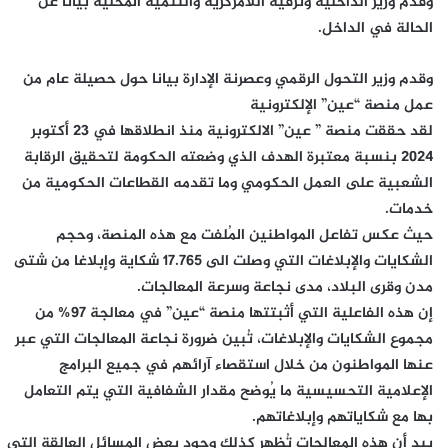
وقدم وزير الداخلية وترقية اللامركزية والتنمية المحلية بيانا عن
الحالة في الداخل.
وقدم وزير التحول الرقمي وعصرنة الإدارة بيانا حول حصيلة عام من
عمل منصة “عين” الإلكترونية
لقد حققت منصة ” عين” الالكترونية منذ انطلاقها في 23 أكتوبر
2024 بنسبة معتبرة الهدف الذي وضعته الحكومة لتحقيق الرقابة
الشعبية على العمل الحكومي وما تقدمه القطاعات الحكومية من
خدمات.
حيث عكس تفاعل المواطنين المُلفت مع هذه المنصة، وحجم
الشكايات والإبلاغات التي وصلت الى 17.765 شكاية وإبلاغا من شتى
مدن وقرى البلاد، مدى نجاعة وسرعة المعالجات.
إن هذه الفاعلية التي أثبتتها منصة “عين” في معالجة 97% من
مجموع الشكايات والإبلاغات، تُبين ضرورة نجاعة المعالجات التي عبر
عنها المواطنون من خلال استقصاء آرائهم في جميع البرامج
الإعلامية التحسيسية ما يُوضح مقدار الشفافية التي يتم التعامل
بها مع شكاياتهم وإبلاغاتهم.
بيد أن هذه المعالجات تُظهر كذلك وجود بعض المسائل العالقة التي