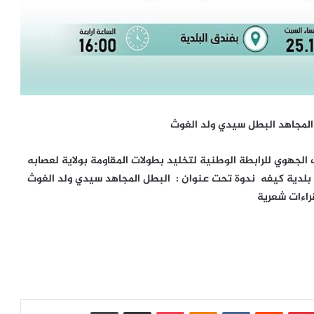
المجاهد البطل سيدي ولد الغوث
ظم المكتب الجهوي للرابطة الوطنية لتخليد بطولات المقاومة بولاية لعصابه
وافق : 29 من شهر نوفمبر 2025 بفندق بلدية كيفه ندوة تحت عنوان : البطل المجاهد سيدي ولد الغوث
راءات شعرية
بينتيريست
‏Reddit
‏VKontakte
Odnoklassniki
بوكيت
مشاركة عبر البريد
طباعة