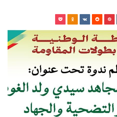
‏Tumblr
بينتيريست
‏Reddit
‏VKontakte
Odnoklassniki
بوكيت