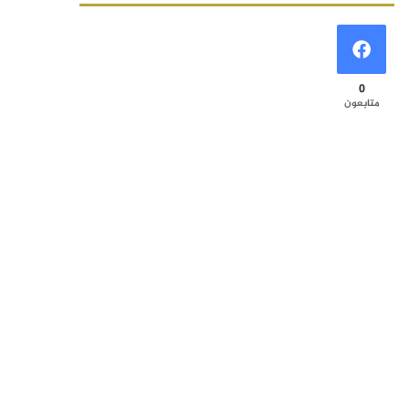
0
متابعون