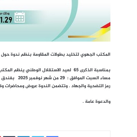
المكتب الجهوي لتخليد بطولات المقاومة بنظم ندوة حول 
بمناسبة الذكرى 65 لعيد الاستقلال الوطني ين
مساء السبت الم
رمز التضحية والجهاد . وتتضمن الندوة عروض ومحاضرات وق
والدعوة عامة .
فيسبوك
تويتر
لينكدإن
‏Tumblr