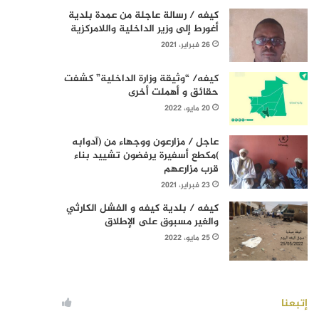
كيفه / رسالة عاجلة من عمدة بلدية
أغورط إلى وزير الداخلية واللامركزية
26 فبراير، 2021
كيفه/ “وثيقة وزارة الداخلية” كشفت
حقائق و أهملت أخرى
20 مايو، 2022
عاجل / مزارعون ووجهاء من (آدوابه
)مكطع أسفيرة يرفضون تشييد بناء
قرب مزارعهم
23 فبراير، 2021
كيفه / بلدية كيفه و الفشل الكارثي
والغير مسبوق على الإطلاق
25 مايو، 2022
إتبعنا