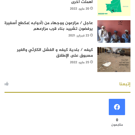
أهملت أخرى
20 مايو، 2022
عاجل / مزارعون ووجهاء من (آدوابه )مكطع أسفيرة
يرفضون تشييد بناء قرب مزارعهم
23 فبراير، 2021
كيفه / بلدية كيفه و الفشل الكارثي والغير
مسبوق على الإطلاق
25 مايو، 2022
إتبعنا
0
متابعون