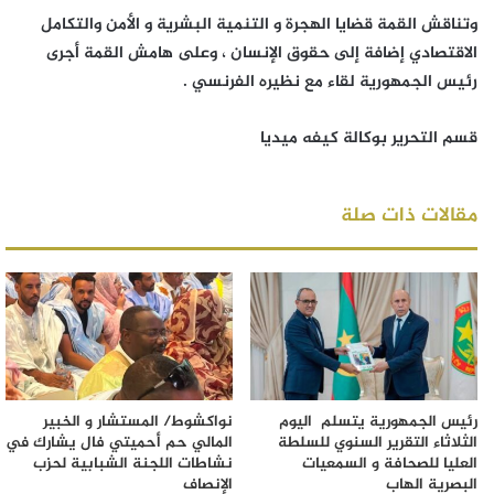
وتناقش القمة قضايا الهجرة و التنمية البشرية و الأمن والتكامل
الاقتصادي إضافة إلى حقوق الإنسان ، وعلى هامش القمة أجرى
رئيس الجمهورية لقاء مع نظيره الفرنسي .
قسم التحرير بوكالة كيفه ميديا
مقالات ذات صلة
رئيس الجمهورية يتسلم اليوم
نواكشوط/ المستشار و الخبير
الثلاثاء التقرير السنوي للسلطة
المالي حم أحميتي فال يشارك في
العليا للصحافة و السمعيات
نشاطات اللجنة الشبابية لحزب
البصرية الهاب
الإنصاف