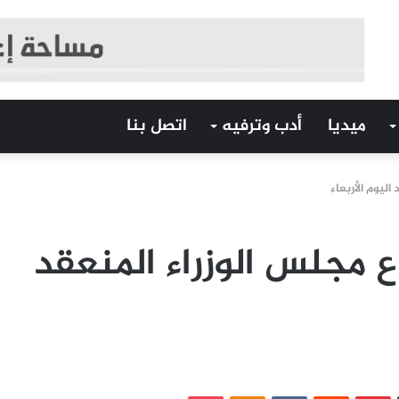
ميديا
أدب وترفيه
اتصل بنا
اليوم الأربعاء
ع مجلس الوزراء المنعقد
‏Tumblr
بينتيريست
‏Reddit
‏VKontakte
Odnoklassniki
بوكيت