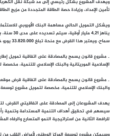
ويهدف المشروع بشكل رئيسي إلى مد شبكة نقل الكهرباء 
تأمين الإمداد، وزيادة حصة الطاقة المتجددة من مزيج الطاق
سماح، ويعتبر هذا القرض مع منحة تبلغ 33.820.000 يورو خصصها الاتحاد الأوروبي لتمويل نفس المشروع، تمويلا ميسرا.
الإسلامية الموريتانية والبنك الإسلامي للتنمية، مخصصة
والبنك الإسلامي للتنمية، مخصصة لتمويل مشروع توسعة ا
يهدف المشروعان إلى المصادقة على اتفاقيتي القرض، لت
سيسهم في تحقيق أهداف التنمية المستدامة وتنمية رأس ا
للرافعة الثانية من استراتيجية النمو المتسارع والرفاه المشترك 2016_
وسيمكن مشروع توسعة المركز الوطني لأمراض القلب من تل