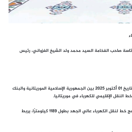
اء
لوزراء اليوم الأربعاء 26 نوفمبر 2025، تحت رئاسة صاحب الفخامة السيد محمد ولد الشيخ الغزواني، رئيس
‐ مشروع قانون يسمح بالمصادقة على عقد تمويل موقع بتاريخ 01 أكتوبر 2025 بين الجمهورية الإسلامية الموريتانية والبنك
النقل الإقليمي للكهرباء في موريتانيا.
يهدف مشروع القانون إلى المصادقة على عقد تمويل برنامج خط لنقل الكهرباء عالي الجهد بطول 1189 كيلومترًا، يربط