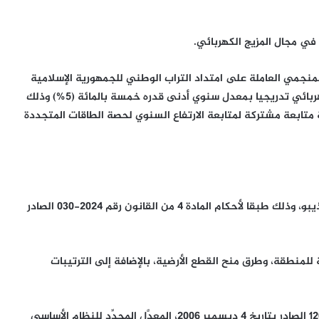
في مجال المزيج الكهربائي.
منجمي العاملة على امتداد التراب الوطني للجمهورية الإسلامية
الموريتانية برفع نسبة الطاقة المتجددة ضمن مزيجها الكهربائي تدريجيا بمعدل سنوي أدنى قدره خمسة بالمائة (5%) وذلك
 أيضا لجنة متابعة مشتركة لمتابعة الارتفاع السنوي لحصة الطاقات المتجددة
يهدف هذا المشروع إلى تحديد محيط المنطقة الحرة بنواذيبو، وذلك طبقا لأحكام المادة 4 من القانون رقم 2024-030 الصادر
 للمنطقة، وطرق منح القطع الأرضية، بالإضافة إلى الترتيبات
– مشروع مرسوم يعدل بعض ترتيبات المرسوم رقم 2006-126 الصادر بتاريخ 4 ديسمبر 2006، المعدَّل المحدِّد للنظام الأساسي