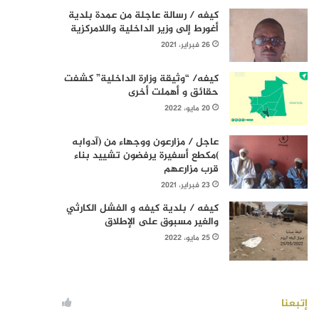
كيفه / رسالة عاجلة من عمدة بلدية
أغورط إلى وزير الداخلية واللامركزية
26 فبراير، 2021
كيفه/ “وثيقة وزارة الداخلية” كشفت
حقائق و أهملت أخرى
20 مايو، 2022
عاجل / مزارعون ووجهاء من (آدوابه
)مكطع أسفيرة يرفضون تشييد بناء
قرب مزارعهم
23 فبراير، 2021
كيفه / بلدية كيفه و الفشل الكارثي
والغير مسبوق على الإطلاق
25 مايو، 2022
إتبعنا