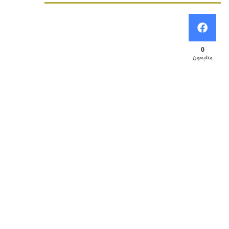
0
متابعون