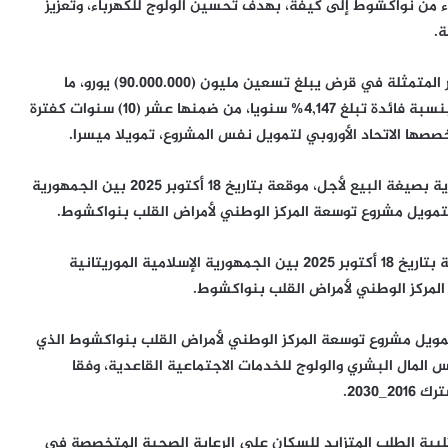
من نواكشوط إلى كيفة، بهدف تحسين الولوج للكهرباء، وتعزيز
ة.
ويشكل التمويل الحالي مساهمة البنك الأوروبي للاستثمار المتمثلة في قرض يبلغ تسعين مليون (90.000.000) يورو، ما
يناهز 4,21 مليار أوقية، سيتم تسديده على مدى 30 سنة، بنسبة فائدة تبلغ 4,147% سنويا، من ضمنها عشر (10) سنوات كفترة
‐ مشروع قانون يسمح بالمصادقة على اتفاقية تمويل إطارية بصيغة البيع لأجل، موقعة بتاريخ 18 أكتوبر 2025 بين الجمهورية
 لتمويل مشروع توسعة المركز الوطني لأمراض القلب بنواكشوط.
‐ مشروع قانون يسمح بالمصادقة على اتفاقية قرض موقعة بتاريخ 18 أكتوبر 2025 بين الجمهورية الإسلامية الموريتانية
لمركز الوطني لأمراض القلب بنواكشوط.
مويل مشروع توسعة المركز الوطني لأمراض القلب بنواكشوط الذي
لمال البشري والولوج للخدمات الاجتماعية القاعدية، وفقا
2030.
بية الطلب المتزايد للسكان على الرعاية الصحية المتخصصة في