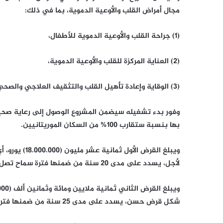
مجال أمراض القلب والأوعية الدموية، بما في ذلك:
(1) جراحة القلب والأوعية الدموية للأطفال،
(2) العناية المركزة للقلب والأوعية الدموية،
(3) الوقاية وإعادة تأهيل القلب والتثقيف العلاجي والصحي للمرضى.
وفور بدء تشغيله سيضمن المشروع الوصول إلى رعاية صحية ع
بها بنسبة ستقارب 100% من السكان الموريتانيين.
لأجل، يسدد على مدى 20 سنة من ضمنها فترة سماح تصل إلى 4 سنوات وبهامش ربح بواقع 1,9% سنويا.
شكل قرض حسن، يسدد على مدى 25 سنة من ضمنها فترة سماح تصل إلى 7 سنوات وبرسوم التزام بواقع 1,5% سنويا.