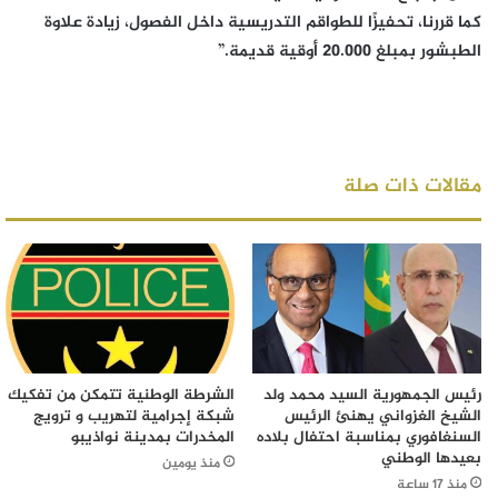
كما قررنا، تحفيزًا للطواقم التدريسية داخل الفصول، زيادة علاوة
الطبشور بمبلغ 20.000 أوقية قديمة.”
مقالات ذات صلة
رئيس الجمهورية السيد محمد ولد
الشرطة الوطنية تتمكن من تفكيك
الشيخ الغزواني يهنئ الرئيس
شبكة إجرامية لتهريب و ترويج
السنغافوري بمناسبة احتفال بلاده
المخدرات بمدينة نواذيبو
بعيدها الوطني
منذ يومين
منذ 17 ساعة