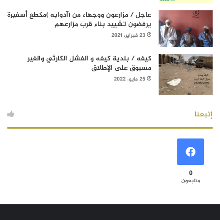
عاجل / مزارعون ووجهاء من (آدوابه )مكطع أسفيرة
يرفضون تشييد بناء قرب مزارعهم
23 فبراير، 2021
كيفه / بلدية كيفه و الفشل الكارثي والغير
مسبوق على الإطلاق
25 مايو، 2022
إتبعنا
0
متابعون