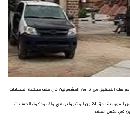
بعد إنتظار دام عدة أسابيع قررت النيابة العامة حفظ الدعوى العمومية بحق 24 من المشمولين في ملف محكمة الحسابات