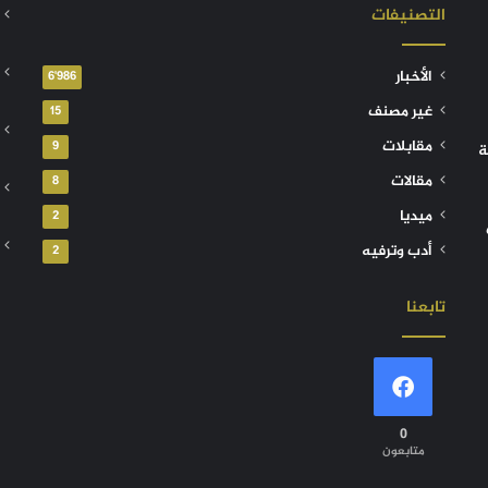
التصنيفات
الأخبار
6٬986
غير مصنف
15
مقابلات
9
ة
مقالات
8
ميديا
2
أدب وترفيه
2
تابعنا
0
متابعون