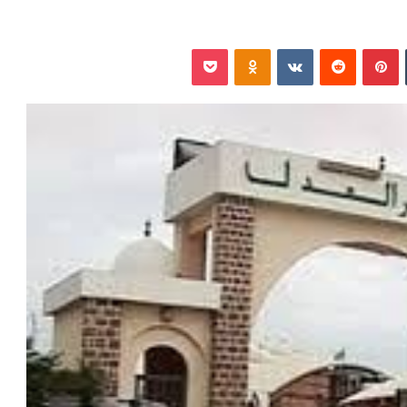
‏Tumblr
بينتيريست
‏Reddit
‏VKontakte
Odnoklassniki
بوكيت