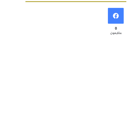
0
متابعون