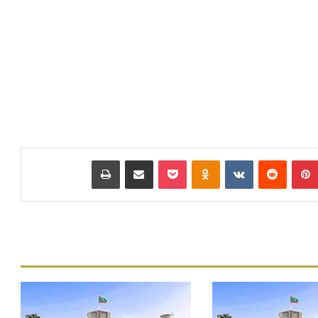
بينتيريست
‏Reddit
‏VKontakte
Odnoklassniki
بوكيت
مشاركة عبر البريد
طباعة