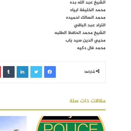
الشيخ عبد الله بده
محمد الخليفة ابياه
محمد السالك احميده
التراد عبد الباقي
الشيخ محمد الحافظ الطلبه
محيي الدين سيد باب
محمد فال دكيه
فيسبوك
تويتر
لينكدإن
‏Tumblr
شاركها
مقالات ذات صلة