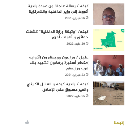
كيفه / رسالة عاجلة من عمدة بلدية
أغورط إلى وزير الداخلية واللامركزية
26 فبراير، 2021
كيفه/ “وثيقة وزارة الداخلية” كشفت
حقائق و أهملت أخرى
20 مايو، 2022
عاجل / مزارعون ووجهاء من (آدوابه
)مكطع أسفيرة يرفضون تشييد بناء
قرب مزارعهم
23 فبراير، 2021
كيفه / بلدية كيفه و الفشل الكارثي
والغير مسبوق على الإطلاق
25 مايو، 2022
إتبعنا