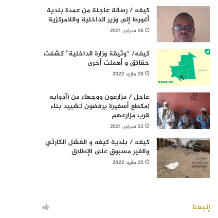
كيفه / رسالة عاجلة من عمدة بلدية
أغورط إلى وزير الداخلية واللامركزية
26 فبراير، 2021
كيفه/ “وثيقة وزارة الداخلية” كشفت
حقائق و أهملت أخرى
20 مايو، 2022
عاجل / مزارعون ووجهاء من (آدوابه
)مكطع أسفيرة يرفضون تشييد بناء
قرب مزارعهم
23 فبراير، 2021
كيفه / بلدية كيفه و الفشل الكارثي
والغير مسبوق على الإطلاق
25 مايو، 2022
إتبعنا