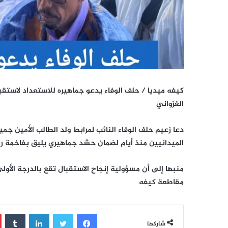
كيفه ميديا / حلف الوفاء يدعو جماهيره للاستعداد لاستق
الغزواني
دعا زعيم حلف الوفاء النائب لمرابط ولد الطالب الأمين جمي
الميدانيين منذ أيام لضمان حشد جماهيري يليق بفاخمة ر
منبها إلى أن مسؤولية إنجاح الاستقبال تقع بالدرجة الأو
مقاطعة كيفه
فيسبوك
تويتر
لينكدإن
‏Tumblr
شاركها