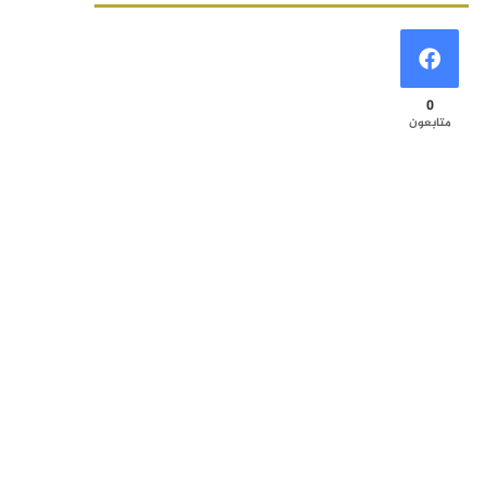
0
متابعون