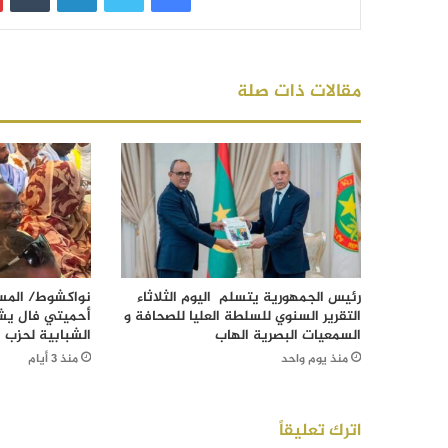
مقالات ذات صلة
رئيس الجمهورية يتسلم اليوم الثلاثاء
نواكشوط/ المست
التقرير السنوي للسلطة العليا للصحافة و
أحميتي فال يش
السمعيات البصرية الهاب
الشبابية لحزب ا
منذ يوم واحد
منذ 3 أيام
اترك تعليقاً