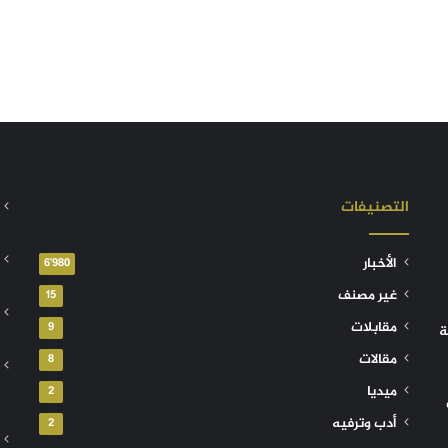
التصنيفات
الأخبار
6٬980
غير مصنف
15
مقابلات
9
ة
مقالات
8
ميديا
2
أدب وترفيه
2