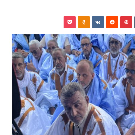
‏Tumblr
بينتيريست
‏Reddit
‏VKontakte
Odnoklassniki
بوكيت