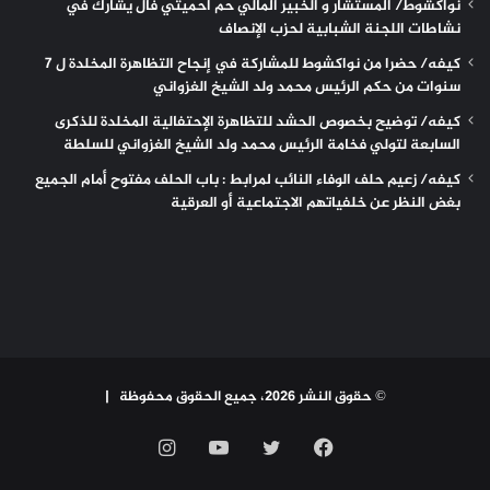
نواكشوط/ المستشار و الخبير المالي حم أحميتي فال يشارك في
نشاطات اللجنة الشبابية لحزب الإنصاف
كيفه/ حضرا من نواكشوط للمشاركة في إنجاح التظاهرة المخلدة ل 7
سنوات من حكم الرئيس محمد ولد الشيخ الغزواني
كيفه/ توضيح بخصوص الحشد للتظاهرة الإحتفالية المخلدة للذكرى
السابعة لتولي فخامة الرئيس محمد ولد الشيخ الغزواني للسلطة
كيفه/ زعيم حلف الوفاء النائب لمرابط : باب الحلف مفتوح أمام الجميع
بغض النظر عن خلفياتهم الاجتماعية أو العرقية
© حقوق النشر 2026، جميع الحقوق محفوظة |
فيسبوك
تويتر
يوتيوب
انستقرام