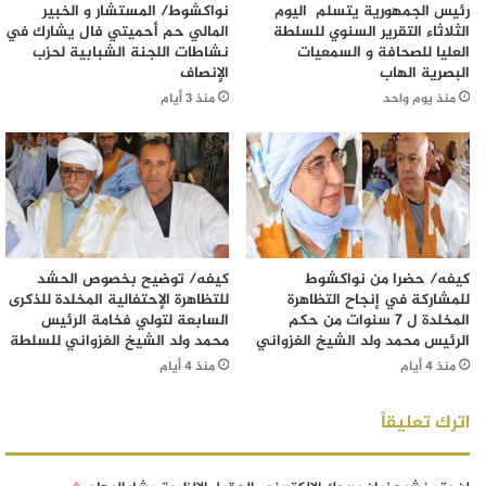
رئيس الجمهورية يتسلم اليوم
نواكشوط/ المستشار و الخبير
الثلاثاء التقرير السنوي للسلطة
المالي حم أحميتي فال يشارك في
العليا للصحافة و السمعيات
نشاطات اللجنة الشبابية لحزب
البصرية الهاب
الإنصاف
منذ يوم واحد
منذ 3 أيام
كيفه/ حضرا من نواكشوط
كيفه/ توضيح بخصوص الحشد
للمشاركة في إنجاح التظاهرة
للتظاهرة الإحتفالية المخلدة للذكرى
المخلدة ل 7 سنوات من حكم
السابعة لتولي فخامة الرئيس
الرئيس محمد ولد الشيخ الغزواني
محمد ولد الشيخ الغزواني للسلطة
منذ 4 أيام
منذ 4 أيام
اترك تعليقاً