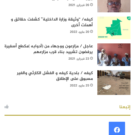
26 فبراير، 2021
كيفه/ “وثيقة وزارة الداخلية” كشفت حقائق و
أهملت أخرى
20 مايو، 2022
عاجل / مزارعون ووجهاء من (آدوابه )مكطع أسفيرة
يرفضون تشييد بناء قرب مزارعهم
23 فبراير، 2021
كيفه / بلدية كيفه و الفشل الكارثي والغير
مسبوق على الإطلاق
25 مايو، 2022
إتبعنا