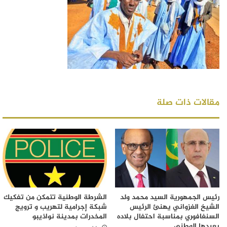
مقالات ذات صلة
رئيس الجمهورية السيد محمد ولد
الشرطة الوطنية تتمكن من تفكيك
الشيخ الغزواني يهنئ الرئيس
شبكة إجرامية لتهريب و ترويج
السنغافوري بمناسبة احتفال بلاده
المخدرات بمدينة نواذيبو
بعيدها الوطني