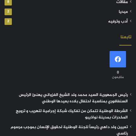
مقالات
8
ميديا
2
أدب وترفيه
2
تابعنا
0
متابعون
رئيس الجمهورية السيد محمد ولد الشيخ الغزواني يهنئ الرئيس
السنغافوري بمناسبة احتفال بلاده بعيدها الوطني
الشرطة الوطنية تتمكن من تفكيك شبكة إجرامية لتهريب و ترويج
المخدرات بمدينة نواذيبو
تعيين ولد داهي رئيساً للجنة الوطنية لحقوق الإنسان بموجب مرسوم
رئاسي