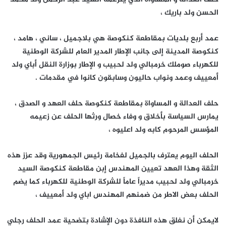
الحسن ولد باريك ،
عمد أربع بلديات بمقاطعة كنكوصة هي بلاجميل ، ساني ، هامد ،
كنكوصة المدينة إلى جانب الإطار المدير العام للشركة الوطنية
للكهرباء صوملك خرمبالي ولد لحبيب و الإطار بوزارة النقل أباي ولد
أمعييف وعمد ونواب حاليون وسابقون كانوا في مقدمات .
حلف العدالة و المساواة بمقاطعة كنكوصة حلف العهد و الصدق ،
يمارس السياسة بأخلاق و وفاء خصال ورثها الحلف عن زعيمه
المؤسس المرحوم كابه ولد اعليوه ،
الحلف اليوم يعترف بالجميل لفخامة رئيس الجمهورية وقد عزز هذه
الثقة وهذا العهد تعيين المهندس إبن مقاطعة كنكوصة السيد
خرمبالي ولد لحبيب مديراً عاماً للشركة الوطنية للكهرباء كما يضم
الحلف بعض الاطر من ضمنهم المهندس اباي ولد أمعييف ،
لايمكن أن نغلق هذه النافذة دون الإشادة بتضحية عمد الحلف رجلي