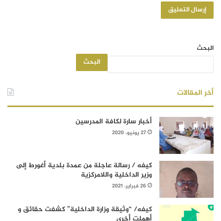
البحث
البحث
أخر المقالات
أخبار سارة لكافة المدرسين
27 يونيو، 2020
كيفه / رسالة عاجلة من عمدة بلدية أغورط إلى
وزير الداخلية واللامركزية
26 فبراير، 2021
كيفه/ “وثيقة وزارة الداخلية” كشفت حقائق و
أهملت أخرى