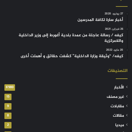
27 يونيو، 2020
أخبار سارة لكافة المدرسين
26 فبراير، 2021
كيفه / رسالة عاجلة من عمدة بلدية أغورط إلى وزير الداخلية
واللامركزية
20 مايو، 2022
كيفه/ “وثيقة وزارة الداخلية” كشفت حقائق و أهملت أخرى
التصنيفات
الأخبار
6٬980
غير مصنف
15
مقابلات
9
مقالات
8
ميديا
2