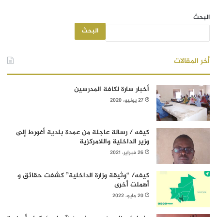
البحث
البحث
أخر المقالات
أخبار سارة لكافة المدرسين
27 يونيو، 2020
كيفه / رسالة عاجلة من عمدة بلدية أغورط إلى
وزير الداخلية واللامركزية
26 فبراير، 2021
كيفه/ “وثيقة وزارة الداخلية” كشفت حقائق و
أهملت أخرى
20 مايو، 2022