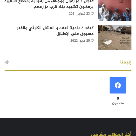
عاجل / مزارعون ووجهاء من (آدوابه )مكطع أسفيرة
يرفضون تشييد بناء قرب مزارعهم
23 فبراير، 2021
كيفه / بلدية كيفه و الفشل الكارثي والغير
مسبوق على الإطلاق
25 مايو، 2022
إتبعنا
0
متابعون
أكثر المقالات مشاهدة