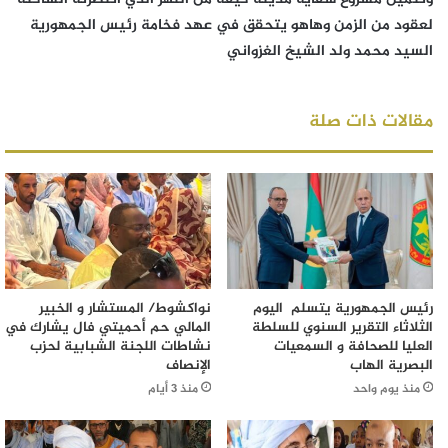
لعقود من الزمن وهاهو يتحقق في عهد فخامة رئيس الجمهورية
السيد محمد ولد الشيخ الغزواني
مقالات ذات صلة
رئيس الجمهورية يتسلم اليوم
نواكشوط/ المستشار و الخبير
الثلاثاء التقرير السنوي للسلطة
المالي حم أحميتي فال يشارك في
العليا للصحافة و السمعيات
نشاطات اللجنة الشبابية لحزب
البصرية الهاب
الإنصاف
منذ يوم واحد
منذ 3 أيام