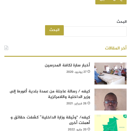
البحث
البحث
أخر المقالات
أخبار سارة لكافة المدرسين
27 يونيو، 2020
كيفه / رسالة عاجلة من عمدة بلدية أغورط إلى
وزير الداخلية واللامركزية
26 فبراير، 2021
كيفه/ “وثيقة وزارة الداخلية” كشفت حقائق و
أهملت أخرى
20 مايو، 2022