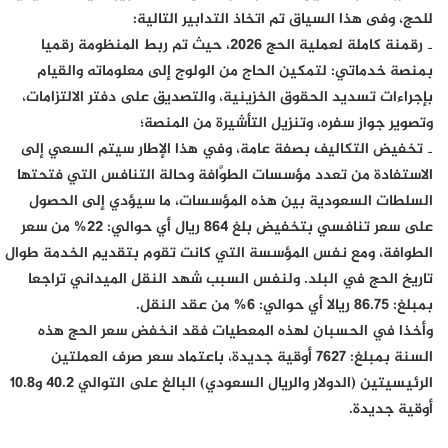
للحج، وفى هذا السياق تم اتخاذ التدابير التالية:
‐ رقمنة كاملة لعملية الحج 2026، حيث تم ربط المنظومة رقميا
بمنصة خدماتي: لتمكين الحاج من الولوج إلى معلوماته والقيام
بإجراءات تسديد الحقوق الخزينية، والتصديق على دفتر الالتزامات،
وتصوير جواز سفره، وتنزيل التأشيرة من المنصة؛
‐ تخفيض التكاليف بصفة عامة، وفي هذا الإطار سيتم السعي إلى
الاستفادة من تعدد مؤسسات الطوَّافة وحالة التنافس التي فتحتها
السلطات السعودية بين هذه المؤسسات، ما سيؤدي إلى الحصول
على سعر تنافسي بتخفيض بلغ 864 ريال أي حوالي: 22% من سعر
الطوافة، ومع نفس المؤسسة التي كانت تقوم بتقديم الخدمة طوال
تاريخ الحج في البلد. ولنفس السبب شهد النقل الميداني تراجعا
بمبلغ: 86.75 ريالا أي حوالي: 6% من عقد النقل.
وأخذا في الحسبان لهذه المعطيات فقد انخفض سعر الحج هذه
السنة بمبلغ: 7627 أوقية جديدة، باعتماد سعر صرف العملتين
الرئيسيتين (الدولار والريال السعودي) البالغ على التوالي 40.2 و10.8
أوقية جديدة.