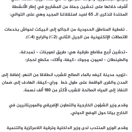
أشرف خلالها على تدشين جملة من المشاريع في إطار الأنشطة
المخلدة للذكرى الـ 65 لعيد استقلالنا المجيد وهي على التوالي:
‐ تغطية المناطق الحدودية من انجاكو إلى انبيكت لحواش بخدمات
الاتصالات الإلكترونية من الجيل الثاني (G2) والرابع (G4).
-تدشين أربع مقاطع طرقية هي: طريق لعوينات – تمبدغة،
والطينطان – لعيون، وجوك -كيفة، وألاك- مكطع لحجار؛
-تزويد مدينة كيفه بالماء الصالح للشرب انطلاقا من النهر، إضافة إلى
المدن والقرى الواقعة على طول خط گوراي-كيفة، الهادف إلى ضمان
النفاذ إلى المياه الصالحة للشرب لأكثر من 180 ألف نسمة.
وقدم وزير الشؤون الخارجية والتعاون الإفريقي والموريتانيين في
الخارج بيانا حول الوضع الدولي.
وقدم الوزير المنتدب لدى وزير الداخلية وترقية اللامركزية والتنمية