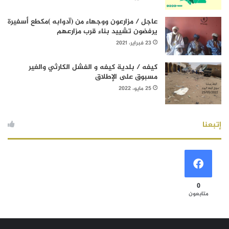
عاجل / مزارعون ووجهاء من (آدوابه )مكطع أسفيرة
يرفضون تشييد بناء قرب مزارعهم
23 فبراير، 2021
كيفه / بلدية كيفه و الفشل الكارثي والغير
مسبوق على الإطلاق
25 مايو، 2022
إتبعنا
0
متابعون