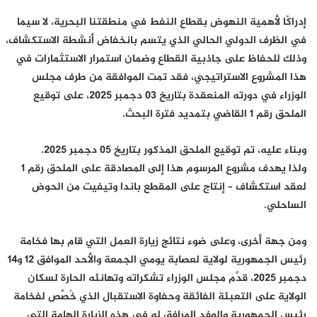
إدراكًا لأهمية النهوض بقطاع النفط في منطقتنا البحرية، لا سيما
في الظرف الدولي الحالي الذي يتسم بانخفاض أنشطة الاستكشاف،
وذلك للحفاظ على جاذبية القطاع وضمان استمرار الاستثمارات في
هذا المشروع الاستراتيجي، فقد تمت الموافقة من طرف مجلس
الوزراء في دورته المنعقدة بتاريخ 03 دجمبر 2025، على توقيع
الملحق رقم 1 القاضي بتمديد فترة البحث.
وبناء عليه، تم توقيع الملحق المذكور بتاريخ 05 دجمبر 2025.
ولذا يهدف مشروع المرسوم هذا إلى المصادقة على الملحق رقم 1
لعقد استكشاف – إنتاج على المقطع باندا وتيفيت من الحوض
الساحلي.
ومن جهة أخرى، وعلى ضوء نتائج زيارة العمل التي قام بها فخامة
رئيس الجمهورية لولاية لعصابة يومي الجمعة والأحد الموافق 12 و14
دجمبر 2025، قدَّم مجلس الوزراء تشكراته وتهانئه الحارة لسكان
الولاية على التعبئة الفائقة وحفاوة الاستقبال الذي خُصِّص لفخامة
رئيس الجمهورية والوفد المرافق له في هذه الزيارة الهامة التي