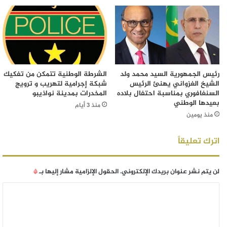
رئيس الجمهورية السيد محمد ولد
الشرطة الوطنية تتمكن من تفكيك
الشيخ الغزواني يهنئ الرئيس
شبكة إجرامية لتهريب و ترويج
السنغافوري بمناسبة احتفال بلاده
المخدرات بمدينة نواذيبو
بعيدها الوطني
منذ 3 أيام
منذ يومين
اترك تعليقاً
لن يتم نشر عنوان بريدك الإلكتروني.
الحقول الإلزامية مشار إليها بـ
*