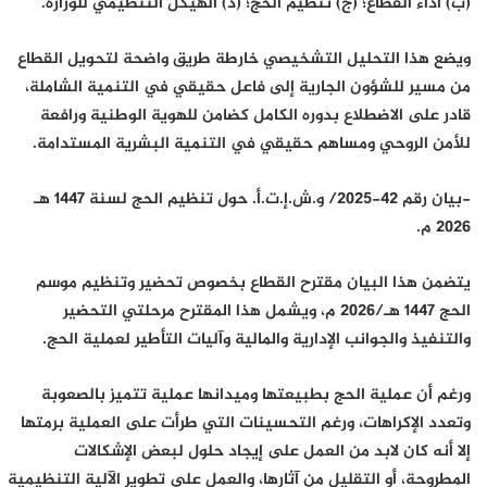
(ب) أداء القطاع؛ (ج) تنظيم الحج؛ (د) الهيكل التنظيمي للوزارة.
ويضع هذا التحليل التشخيصي خارطة طريق واضحة لتحويل القطاع
من مسير للشؤون الجارية إلى فاعل حقيقي في التنمية الشاملة،
قادر على الاضطلاع بدوره الكامل كضامن للهوية الوطنية ورافعة
للأمن الروحي ومساهم حقيقي في التنمية البشرية المستدامة.
-بيان رقم 42-2025/ و.ش.إ.ت.أ. حول تنظيم الحج لسنة 1447 هـ
2026 م.
يتضمن هذا البيان مقترح القطاع بخصوص تحضير وتنظيم موسم
الحج 1447 هـ/2026 م، ويشمل هذا المقترح مرحلتي التحضير
والتنفيذ والجوانب الإدارية والمالية وآليات التأطير لعملية الحج.
ورغم أن عملية الحج بطبيعتها وميدانها عملية تتميز بالصعوبة
وتعدد الإكراهات، ورغم التحسينات التي طرأت على العملية برمتها
إلا أنه كان لابد من العمل على إيجاد حلول لبعض الإشكالات
المطروحة، أو التقليل من آثارها، والعمل على تطوير الآلية التنظيمية