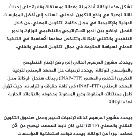
تشكل هذه الوكالة أداة مرنة وفعالة ومستقلة وقادرة على إحداث
نقلة نوعية في واقع التكوين المهني، تستند إلى أفضل الممارسات
الدولية والإقليمية في مجال حكامة التكوين المهني، من خلال
الفصل الواضح بين الدور الاستراتيجي والتنظيمي للوزارة، والدور
التنفيذي والتقني للوكالة، وتتلخص مهامها الأساسية في التنفيذ
العملي لسياسة الحكومة في مجال التكوين المهني والفني.
ويهدف مشروع المرسوم الحالي إلى وضع الإطار التنظيمي
والمؤسسي للوكالة، ويحدد ترتيبات حلّ المعهد الوطني لترقية
التكوين التقني والمهني (INAP-FTP) وبذلك ستحلّ الوكالة محلّ
المعهد الوطني (INAP-FTP) في كافة حقوقه والتزاماته، حيث تؤول
كامل ممتلكاته المنقولة وغير المنقولة وحقوقه والتزاماته الجارية
لهذه الوكالة.
ويحدد مشروع المرسوم كذلك ترتيبات تسيير وعمل صندوق التكوين
التقني والمهني (2FTP) الذي كان تابعا للمعهد، ليصبح من الآن
فصاعدا جزءاً من الوكالة، ويحدد قواعد استقلالية المؤسسات