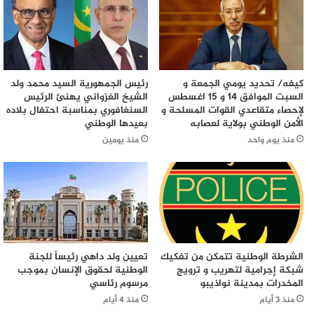
كيفه/ تحديد يومي الجمعة و
رئيس الجمهورية السيد محمد ولد
السبت الموافق 14 و 15 اغسطس
الشيخ الغزواني يهنئ الرئيس
لإحصاء متقاعدي القوات المسلحة و
السنغافوري بمناسبة احتفال بلاده
الأمن الوطني بولاية لعصابه
بعيدها الوطني
منذ يوم واحد
منذ يومين
الشرطة الوطنية تتمكن من تفكيك
تعيين ولد داهي رئيساً للجنة
شبكة إجرامية لتهريب و ترويج
الوطنية لحقوق الإنسان بموجب
المخدرات بمدينة نواذيبو
مرسوم رئاسي
منذ 3 أيام
منذ 4 أيام