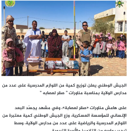
الجيش الوطني يعلن توزيع كمية من اللوازم المدرسية على عدد من
مدارس الولاية بمناسبة مناورات ” صقر لعصابه ”
على هامش مناورات «صقر لعصابة»، وفي مشهد يجسّد البعد
الإنساني للمؤسسة العسكرية، وزع الجيش الوطني كمية معتبرة من
اللوازم المدرسية والرياضية على عدد من مدارس الولاية، وسط
ترحيب واسع من التلاميذ والأسرة التربوية.