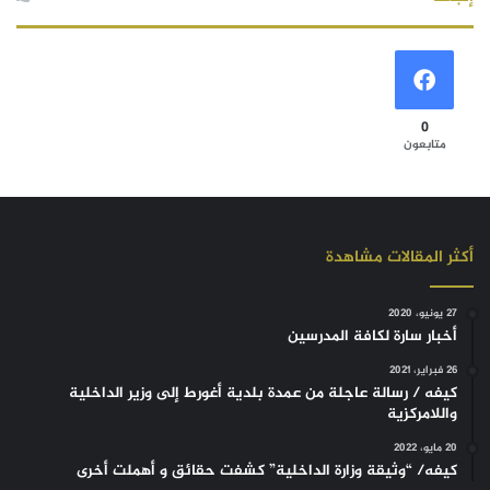
0
متابعون
أكثر المقالات مشاهدة
27 يونيو، 2020
أخبار سارة لكافة المدرسين
26 فبراير، 2021
كيفه / رسالة عاجلة من عمدة بلدية أغورط إلى وزير الداخلية
واللامركزية
20 مايو، 2022
كيفه/ “وثيقة وزارة الداخلية” كشفت حقائق و أهملت أخرى