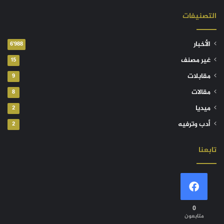
التصنيفات
الأخبار
6٬988
غير مصنف
15
مقابلات
9
مقالات
8
ميديا
2
أدب وترفيه
2
تابعنا
0
متابعون