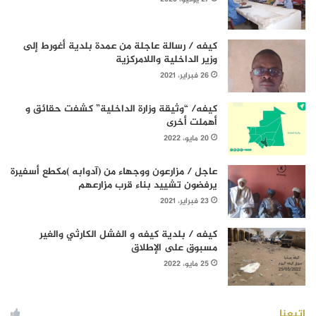
كيفه / رسالة عاجلة من عمدة بلدية أغورط إلى
وزير الداخلية واللامركزية
26 فبراير، 2021
كيفه/ “وثيقة وزارة الداخلية” كشفت حقائق و
أهملت أخرى
20 مايو، 2022
عاجل / مزارعون ووجهاء من (آدوابه )مكطع أسفيرة
يرفضون تشييد بناء قرب مزارعهم
23 فبراير، 2021
كيفه / بلدية كيفه و الفشل الكارثي والغير
مسبوق على الإطلاق
25 مايو، 2022
إتبعنا