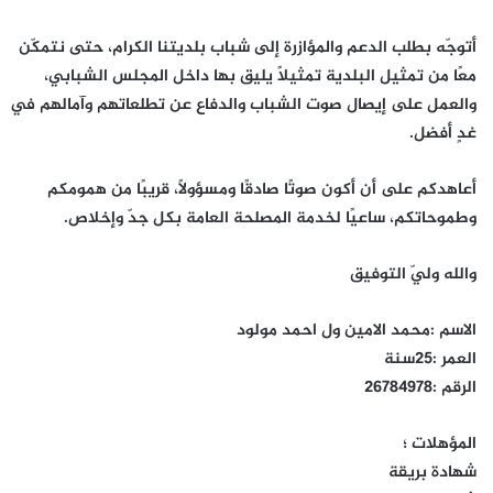
أتوجّه بطلب الدعم والمؤازرة إلى شباب بلديتنا الكرام، حتى نتمكّن
معًا من تمثيل البلدية تمثيلًا يليق بها داخل المجلس الشبابي،
والعمل على إيصال صوت الشباب والدفاع عن تطلعاتهم وآمالهم في
غدٍ أفضل.
أعاهدكم على أن أكون صوتًا صادقًا ومسؤولًا، قريبًا من همومكم
وطموحاتكم، ساعيًا لخدمة المصلحة العامة بكل جدّ وإخلاص.
والله وليّ التوفيق
الاسم :محمد الامين ول احمد مولود
العمر :25سنة
الرقم :26784978
المؤهلات ؛
شهادة بريقة