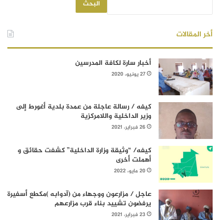
البحث
أخر المقالات
أخبار سارة لكافة المدرسين
27 يونيو، 2020
كيفه / رسالة عاجلة من عمدة بلدية أغورط إلى
وزير الداخلية واللامركزية
26 فبراير، 2021
كيفه/ “وثيقة وزارة الداخلية” كشفت حقائق و
أهملت أخرى
20 مايو، 2022
عاجل / مزارعون ووجهاء من (آدوابه )مكطع أسفيرة
يرفضون تشييد بناء قرب مزارعهم
23 فبراير، 2021