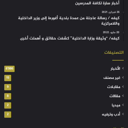
أخبار سارة لكافة المدرسين
26 فبراير، 2021
كيفه / رسالة عاجلة من عمدة بلدية أغورط إلى وزير الداخلية
واللامركزية
20 مايو، 2022
كيفه/ “وثيقة وزارة الداخلية” كشفت حقائق و أهملت أخرى
التصنيفات
الأخبار
6٬986
غير مصنف
15
مقابلات
9
مقالات
8
ميديا
2
أدب وترفيه
2