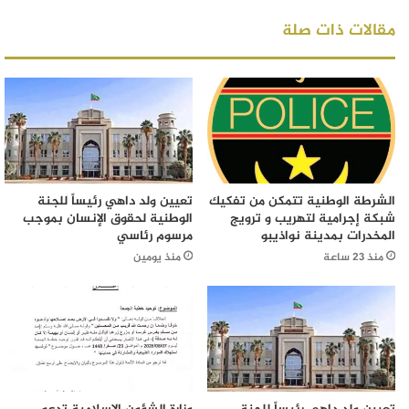
مقالات ذات صلة
الشرطة الوطنية تتمكن من تفكيك
تعيين ولد داهي رئيساً للجنة
شبكة إجرامية لتهريب و ترويج
الوطنية لحقوق الإنسان بموجب
المخدرات بمدينة نواذيبو
مرسوم رئاسي
منذ 23 ساعة
منذ يومين