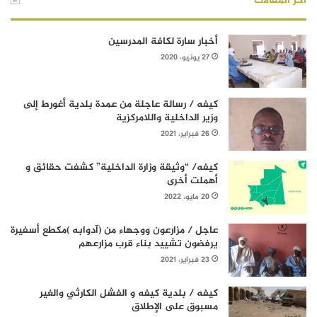
أخر المقالات
أخبار سارة لكافة المدرسين
27 يونيو، 2020
كيفه / رسالة عاجلة من عمدة بلدية أغورط إلى
وزير الداخلية واللامركزية
26 فبراير، 2021
كيفه/ “وثيقة وزارة الداخلية” كشفت حقائق و
أهملت أخرى
20 مايو، 2022
عاجل / مزارعون ووجهاء من (آدوابه )مكطع أسفيرة
يرفضون تشييد بناء قرب مزارعهم
23 فبراير، 2021
كيفه / بلدية كيفه و الفشل الكارثي والغير
مسبوق على الإطلاق