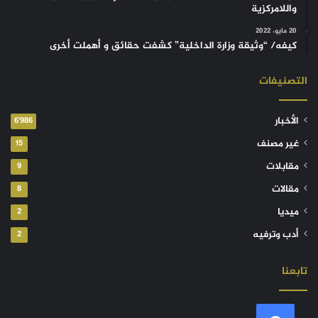
واللامركزية
20 مايو، 2022
كيفه/ “وثيقة وزارة الداخلية” كشفت حقائق و أهملت أخرى
التصنيفات
الأخبار
6٬986
غير مصنف
15
مقابلات
9
مقالات
8
ميديا
2
أدب وترفيه
2
تابعنا