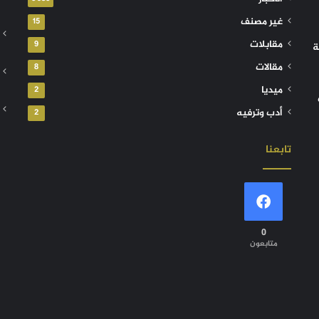
غير مصنف
15
مقابلات
9
ة
مقالات
8
ميديا
2
أدب وترفيه
2
تابعنا
0
متابعون