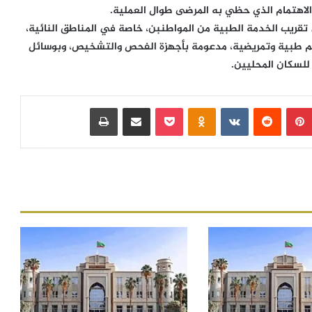
لاهتمام الذي حظي به المرضى طوال العملية.
تقريب الخدمة الطبية من المواطنبن، خاصة في المناطق النائية،
قم طبية وتمريضية، مدعومة بأجهزة الفحص والتشخيص، وبوسائل
لسكان المحليين.
بينتيريست
‏Reddit
‏VKontakte
Odnoklassniki
بوكيت
مشاركة عبر البريد
طباعة