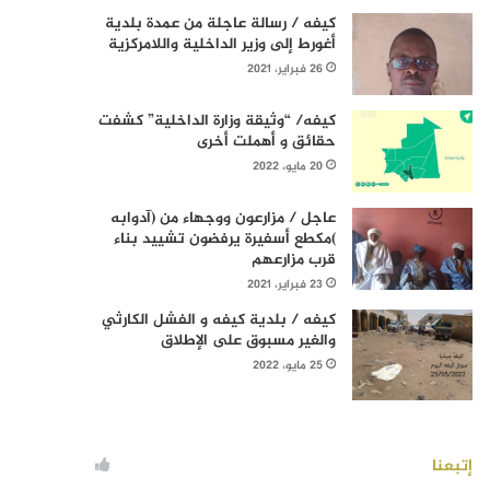
كيفه / رسالة عاجلة من عمدة بلدية
أغورط إلى وزير الداخلية واللامركزية
26 فبراير، 2021
كيفه/ “وثيقة وزارة الداخلية” كشفت
حقائق و أهملت أخرى
20 مايو، 2022
عاجل / مزارعون ووجهاء من (آدوابه
)مكطع أسفيرة يرفضون تشييد بناء
قرب مزارعهم
23 فبراير، 2021
كيفه / بلدية كيفه و الفشل الكارثي
والغير مسبوق على الإطلاق
25 مايو، 2022
إتبعنا