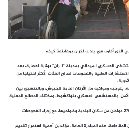
 الذي أقامه في بلدية لكران بمقاطعة كيفه
ة 19 دجمبر 2025، نشاطات المستشفى العسكري الميداني بمدينة “لگران” بولاية لعصابة، بعد
الاستشارات الطبية والفحوصات لصالح الفئات الأكثر احتياجا من
أدوية.
توجيه ومواكبة من الأركان العامة للجيوش، وبالتنسيق بين
 الأمن، والمستشفى العسكري بنواكشوط، ومختلف المصالح المعنية
وقد استفاد من الاستشارات في مختلف التخصصات نحو 2700 مواطن من سكان البلدية وضواحيها، مع إجراء الفحوصات
المقاطعة، هذه المبادرة الهامة، مؤكدين أهمية استمرار تقديم