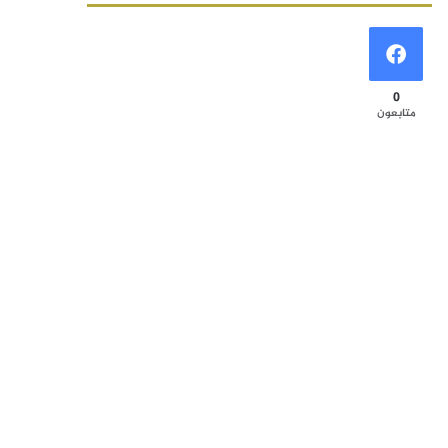
0
متابعون