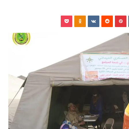
‏Tumblr
بينتيريست
‏Reddit
‏VKontakte
Odnoklassniki
بوكيت