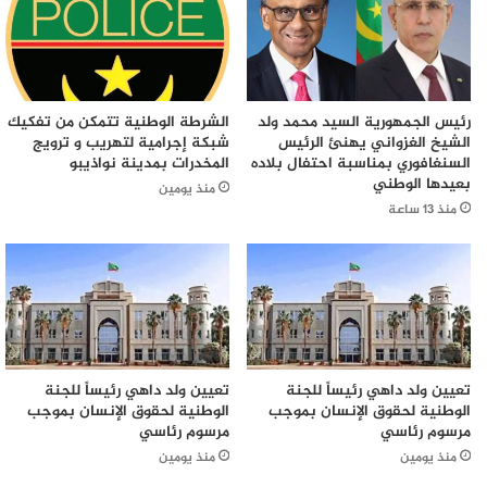
رئيس الجمهورية السيد محمد ولد
الشرطة الوطنية تتمكن من تفكيك
الشيخ الغزواني يهنئ الرئيس
شبكة إجرامية لتهريب و ترويج
السنغافوري بمناسبة احتفال بلاده
المخدرات بمدينة نواذيبو
بعيدها الوطني
منذ يومين
منذ 13 ساعة
تعيين ولد داهي رئيساً للجنة
تعيين ولد داهي رئيساً للجنة
الوطنية لحقوق الإنسان بموجب
الوطنية لحقوق الإنسان بموجب
مرسوم رئاسي
مرسوم رئاسي
منذ يومين
منذ يومين