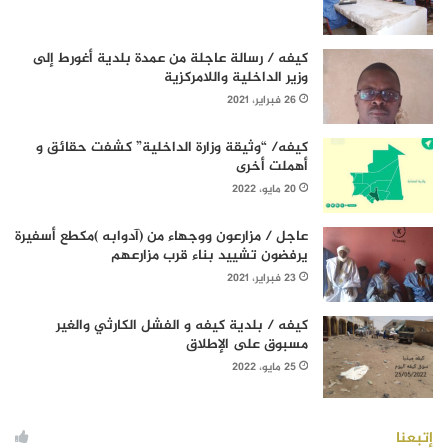
كيفه / رسالة عاجلة من عمدة بلدية أغورط إلى
وزير الداخلية واللامركزية
26 فبراير، 2021
كيفه/ “وثيقة وزارة الداخلية” كشفت حقائق و
أهملت أخرى
20 مايو، 2022
عاجل / مزارعون ووجهاء من (آدوابه )مكطع أسفيرة
يرفضون تشييد بناء قرب مزارعهم
23 فبراير، 2021
كيفه / بلدية كيفه و الفشل الكارثي والغير
مسبوق على الإطلاق
25 مايو، 2022
إتبعنا