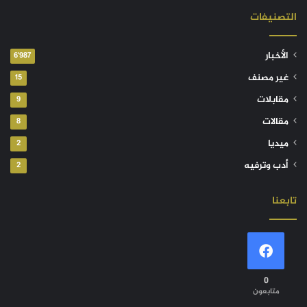
التصنيفات
الأخبار
6٬987
غير مصنف
15
مقابلات
9
مقالات
8
ميديا
2
أدب وترفيه
2
تابعنا
0
متابعون