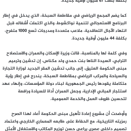
بكلفة بلغت 67 مليون أوقية جديدة.
كما يضم المجمع الرياضي في مقاطعة السبخة، الذي يدخل في إطار
البرنامج الاستعجالي لتنمية نواكشوط، والذي اكتملت أشغاله قبل
انتهاء الآجال التعاقدية، ملاعب متعددة ومدرجات تَسع 1000 متفرج،
بكلفة 44 مليون أوقية جديدة.
وفي كلمة لها بالمناسبة، قالت وزيرة الإسكان والعمران والاستصلاح
الترابي، السيدة الناها بنت حمدي ولد مكناس، إن تدشين وترميم
مبنى الحكومة العتيق، إلى جانب تدشين المقر الجديد لوزارة التجارة
والسياحة والمركب الرياضي بمقاطعة السبخة، يندرج في إطار رؤية
متكاملة يقودها رئيس الجمهورية لبناء دولة المؤسسات، وإنهاء عهد
استئجار المباني الإدارية، وجعل العمران أداة للسيادة ورافعة
لتحسين ظروف العمل والخدمة العمومية.
وأوضحت أن مشروع إعادة تأهيل مبنى الحكومة أعاد لهذا الصرح
رمزيته التاريخية، مع الحفاظ على طابعه المعماري الخارجي واعتماد
تصميم داخلي عصري يراعي حسن توزيع المكاتب والاستغلال الأمثل