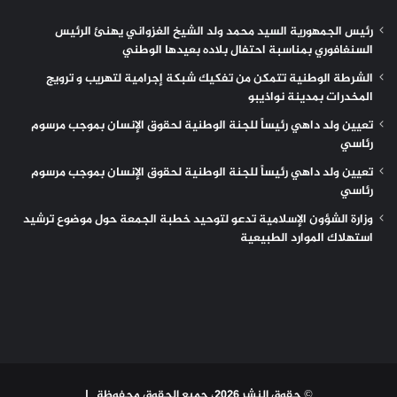
رئيس الجمهورية السيد محمد ولد الشيخ الغزواني يهنئ الرئيس
السنغافوري بمناسبة احتفال بلاده بعيدها الوطني
الشرطة الوطنية تتمكن من تفكيك شبكة إجرامية لتهريب و ترويج
المخدرات بمدينة نواذيبو
تعيين ولد داهي رئيساً للجنة الوطنية لحقوق الإنسان بموجب مرسوم
رئاسي
تعيين ولد داهي رئيساً للجنة الوطنية لحقوق الإنسان بموجب مرسوم
رئاسي
وزارة الشؤون الإسلامية تدعو لتوحيد خطبة الجمعة حول موضوع ترشيد
استهلاك الموارد الطبيعية
© حقوق النشر 2026، جميع الحقوق محفوظة |