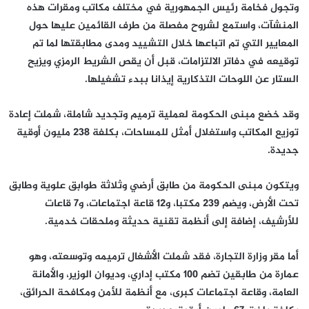
وتجول فخامة رئيس الجمهورية في مختلف مكاتب ومقرات هذه
المنشآت، واستمع لشروح مفصلة من طرف القائمين عليها حول
المعايير التي تم اتباعها خلال التشييد ومدى مطابقتها لما تم
توقيعه في دفاتر الالتزامات، قبل أن يقص الشريط الرمزي ويزيح
الستار عن اللوحات التذكارية إيذانا ببدء تشغيلها.
وقد خضع مبنى الحكومة لعملية ترميم وتجديد شاملة، شملت إعادة
توزيع المكاتب واستغلال أمثل للمساحات، بكلفة 238 مليون أوقية
جديدة.
ويتكون مبنى الحكومة من طابق أرضي وثلاثة طوابق علوية وطابق
تحت الأرض، ويضم 239 مكتبا، و12 قاعة اجتماعات، و7 قاعات
للأرشيف، إضافة إلى أنظمة تقنية حديثة وملحقات خدمية.
أما مقر وزارة التجارة، فقد شملت الأشغال ترميمه وتوسعته، وهو
عمارة من طابقين تضم 100 مكتب إداري، وديوان الوزير، والأمانة
العامة، وقاعة اجتماعات كبرى، مع أنظمة للأمن ومكافحة الحرائق،