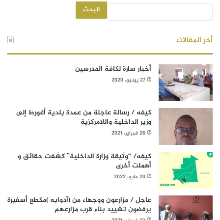
البحث
أخر المقالات
أخبار سارة لكافة المدرسين
27 يونيو، 2020
كيفه / رسالة عاجلة من عمدة بلدية أغورط إلى
وزير الداخلية واللامركزية
26 فبراير، 2021
كيفه/ “وثيقة وزارة الداخلية” كشفت حقائق و
أهملت أخرى
20 مايو، 2022
عاجل / مزارعون ووجهاء من (آدوابه )مكطع أسفيرة
يرفضون تشييد بناء قرب مزارعهم