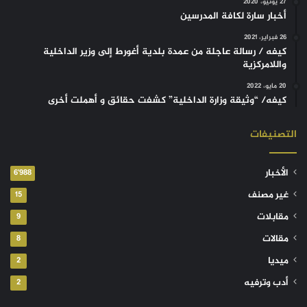
27 يونيو، 2020
أخبار سارة لكافة المدرسين
26 فبراير، 2021
كيفه / رسالة عاجلة من عمدة بلدية أغورط إلى وزير الداخلية
واللامركزية
20 مايو، 2022
كيفه/ “وثيقة وزارة الداخلية” كشفت حقائق و أهملت أخرى
التصنيفات
الأخبار
6٬988
غير مصنف
15
مقابلات
9
مقالات
8
ميديا
2
أدب وترفيه
2