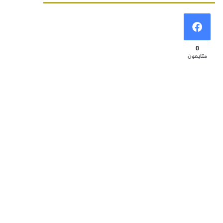
0
متابعون