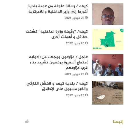
كيفه / رسالة عاجلة من عمدة بلدية
أغورط إلى وزير الداخلية واللامركزية
26 فبراير، 2021
كيفه/ “وثيقة وزارة الداخلية” كشفت
حقائق و أهملت أخرى
20 مايو، 2022
عاجل / مزارعون ووجهاء من (آدوابه
)مكطع أسفيرة يرفضون تشييد بناء
قرب مزارعهم
23 فبراير، 2021
كيفه / بلدية كيفه و الفشل الكارثي
والغير مسبوق على الإطلاق
25 مايو، 2022
إتبعنا