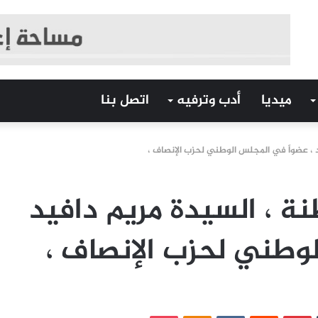
ميديا
أدب وترفيه
اتصل بنا
د ، عضواً في المجلس الوطني لحزب الإنصاف ،
نة ، السيدة مريم دافيد
لوطني لحزب الإنصاف ،
‏Tumblr
بينتيريست
‏Reddit
‏VKontakte
Odnoklassniki
بوكيت