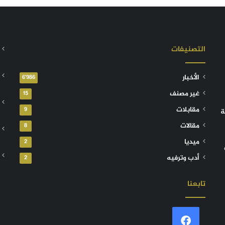
التصنيفات
الأخبار
6٬986
غير مصنف
15
مقابلات
9
ة
مقالات
8
ميديا
2
أدب وترفيه
2
تابعنا