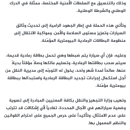
وذلك بالتنسيق مع السلطات الأمنية المختصة، ممثّلة في الدرك
الوطني والشرطة الوطنية.
وتأتي هذه الحملة في إطار الجهود الرامية إلى تحديث وثائق
السيارات وتعزيز مستوى السلامة والأمن، ومواكبة الانتقال إلى
منظومة البطاقات الرمادية البيومترية المؤمّنة.
وعليه، فإن أي سيارة يتم ضبطها وهي تحمل بطاقة رمادية قديمة،
سيتم سحب بطاقتها الرمادية، وتسليم مالكها وصلاً مؤقتاً بديلاً
عنها، صالحاً لمدة شهر واحد، يخول له التوجّه إلى مديرية النقل من
أجل استكمال إجراءات تجديد البطاقة الرمادية واستبدالها ببطاقة
بيومترية مؤمّنة.
وتهيب وزارة التجهيز والنقل بكافة المعنيين المبادرة إلى تسوية
وضعية سياراتهم في الآجال المحددة، تفادياً لأي إشكالات قد تترتب
على عدم الامتثال، وتأكيداً على حرص الجميع على احترام القوانين
والنظم المعمول بها.