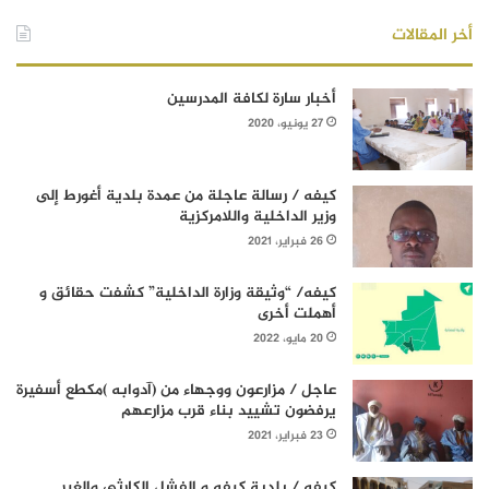
أخر المقالات
أخبار سارة لكافة المدرسين
27 يونيو، 2020
كيفه / رسالة عاجلة من عمدة بلدية أغورط إلى
وزير الداخلية واللامركزية
26 فبراير، 2021
كيفه/ “وثيقة وزارة الداخلية” كشفت حقائق و
أهملت أخرى
20 مايو، 2022
عاجل / مزارعون ووجهاء من (آدوابه )مكطع أسفيرة
يرفضون تشييد بناء قرب مزارعهم
23 فبراير، 2021
كيفه / بلدية كيفه و الفشل الكارثي والغير