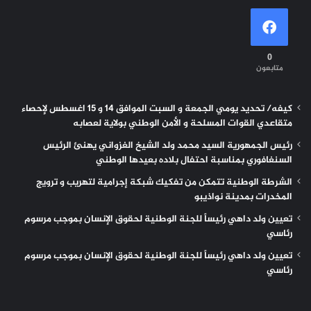
0
متابعون
كيفه/ تحديد يومي الجمعة و السبت الموافق 14 و 15 اغسطس لإحصاء
متقاعدي القوات المسلحة و الأمن الوطني بولاية لعصابه
رئيس الجمهورية السيد محمد ولد الشيخ الغزواني يهنئ الرئيس
السنغافوري بمناسبة احتفال بلاده بعيدها الوطني
الشرطة الوطنية تتمكن من تفكيك شبكة إجرامية لتهريب و ترويج
المخدرات بمدينة نواذيبو
تعيين ولد داهي رئيساً للجنة الوطنية لحقوق الإنسان بموجب مرسوم
رئاسي
تعيين ولد داهي رئيساً للجنة الوطنية لحقوق الإنسان بموجب مرسوم
رئاسي