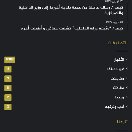
26 فبراير، 2021
كيفه / رسالة عاجلة من عمدة بلدية أغورط إلى وزير الداخلية
واللامركزية
20 مايو، 2022
كيفه/ “وثيقة وزارة الداخلية” كشفت حقائق و أهملت أخرى
التصنيفات
الأخبار
6٬988
غير مصنف
15
مقابلات
9
مقالات
8
ميديا
2
أدب وترفيه
2
تابعنا