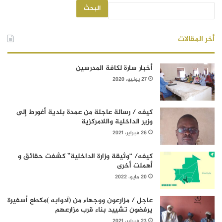
البحث
أخر المقالات
أخبار سارة لكافة المدرسين
27 يونيو، 2020
كيفه / رسالة عاجلة من عمدة بلدية أغورط إلى
وزير الداخلية واللامركزية
26 فبراير، 2021
كيفه/ “وثيقة وزارة الداخلية” كشفت حقائق و
أهملت أخرى
20 مايو، 2022
عاجل / مزارعون ووجهاء من (آدوابه )مكطع أسفيرة
يرفضون تشييد بناء قرب مزارعهم
23 فبراير، 2021