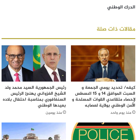
الدرك الوطني
مقالات ذات صلة
كيفه/ تحديد يومي الجمعة و
رئيس الجمهورية السيد محمد ولد
السبت الموافق 14 و 15 اغسطس
الشيخ الغزواني يهنئ الرئيس
لإحصاء متقاعدي القوات المسلحة و
السنغافوري بمناسبة احتفال بلاده
الأمن الوطني بولاية لعصابه
بعيدها الوطني
منذ يوم واحد
منذ يومين