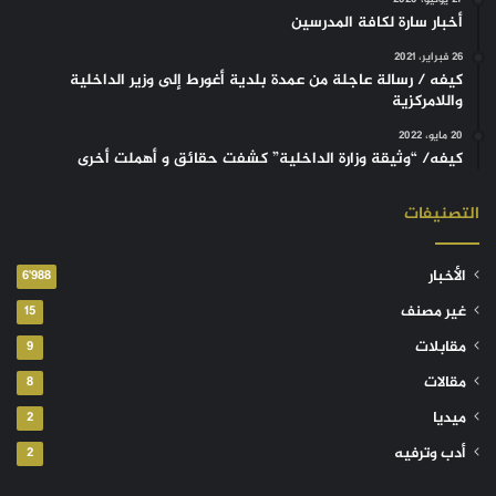
أخبار سارة لكافة المدرسين
26 فبراير، 2021
كيفه / رسالة عاجلة من عمدة بلدية أغورط إلى وزير الداخلية
واللامركزية
20 مايو، 2022
كيفه/ “وثيقة وزارة الداخلية” كشفت حقائق و أهملت أخرى
التصنيفات
الأخبار
6٬988
غير مصنف
15
مقابلات
9
مقالات
8
ميديا
2
أدب وترفيه
2