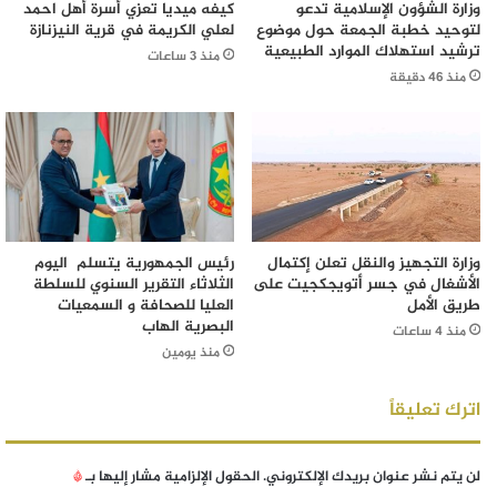
وزارة الشؤون الإسلامية تدعو
كيفه ميديا تعزي أسرة أهل احمد
لتوحيد خطبة الجمعة حول موضوع
لعلي الكريمة في قرية النيزنازة
ترشيد استهلاك الموارد الطبيعية
منذ 3 ساعات
منذ 46 دقيقة
وزارة التجهيز والنقل تعلن إكتمال
رئيس الجمهورية يتسلم اليوم
الأشغال في جسر أتويجكجيت على
الثلاثاء التقرير السنوي للسلطة
طريق الأمل
العليا للصحافة و السمعيات
البصرية الهاب
منذ 4 ساعات
منذ يومين
اترك تعليقاً
لن يتم نشر عنوان بريدك الإلكتروني.
الحقول الإلزامية مشار إليها بـ
*