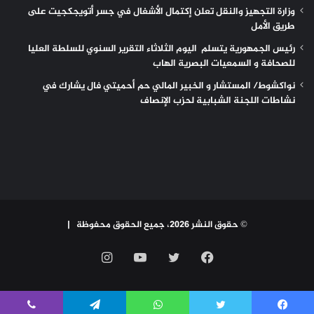
وزارة التجهيز والنقل تعلن إكتمال الأشغال في جسر أتويجكجيت على
طريق الأمل
رئيس الجمهورية يتسلم اليوم الثلاثاء التقرير السنوي للسلطة العليا
للصحافة و السمعيات البصرية الهاب
نواكشوط/ المستشار و الخبير المالي حم أحميتي فال يشارك في
نشاطات اللجنة الشبابية لحزب الإنصاف
© حقوق النشر 2026، جميع الحقوق محفوظة |
فيسبوك
تويتر
يوتيوب
انستقرام