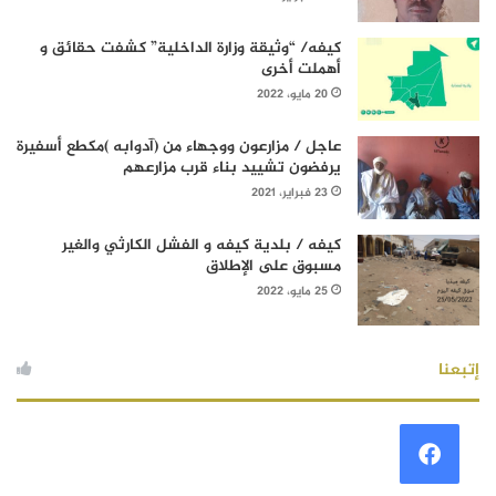
كيفه/ “وثيقة وزارة الداخلية” كشفت حقائق و
أهملت أخرى
20 مايو، 2022
عاجل / مزارعون ووجهاء من (آدوابه )مكطع أسفيرة
يرفضون تشييد بناء قرب مزارعهم
23 فبراير، 2021
كيفه / بلدية كيفه و الفشل الكارثي والغير
مسبوق على الإطلاق
25 مايو، 2022
إتبعنا