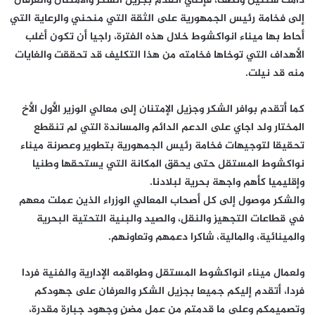
دامت سنتين ونصف، فإنني أتقدم بجزيل الشكر والامتنان والعرفان
إلى فخامة رئيس الجمهورية على الثقة التي منحني والرعاية التي
أحاط بها ميناء انواكشوط خلال هذه الفترة، راجيا أن تكون أغلب
الأهداف التي توخاها فخامته من هذا التكليف قد تحققت والغايات
منه قد نيلت.
كما أتقدم بوافر الشكر وجزيل الإمتنان إلى معالي الوزير الأول الأخ
المختار ولد اجاي على الدعم الدائم والمساندة التي لم تنقطع
تحقيقا لتوجيهات فخامة رئيس الجمهورية بتطوير وعصرنة ميناء
نواكشوط المستقل حتى يحقق المكانة التي يستحقها وطنيا
وإقليميا كأهم واجهة بحرية لبلادنا.
والشكر موصول إلى كل أصحاب المعالي الوزراء الذين عملت معهم
في قطاعات التجهيز والنقل، والصيد والبنية التحتية البحرية
والمينائية، والمالية، شاكرا دعمهم وتعاونهم.
ولعمال ميناء انواكشوط المستقل وطواقمه الإدارية والفنية فردا
فردا، أتقدم إليكم جميعا بجزيل الشكر والعرفان على جهودكم
وتصميمكم وعلى ما قدمتم من عمل مضنٍ وجهود جبارة مقدرة،