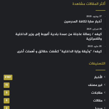
أكثر المقالات مشاهدة
27 يونيو، 2020
أخبار سارة لكافة المدرسين
26 فبراير، 2021
كيفه / رسالة عاجلة من عمدة بلدية أغورط إلى وزير الداخلية
واللامركزية
20 مايو، 2022
كيفه/ “وثيقة وزارة الداخلية” كشفت حقائق و أهملت أخرى
التصنيفات
الأخبار
6٬987
غير مصنف
15
مقابلات
9
مقالات
8
ميديا
2