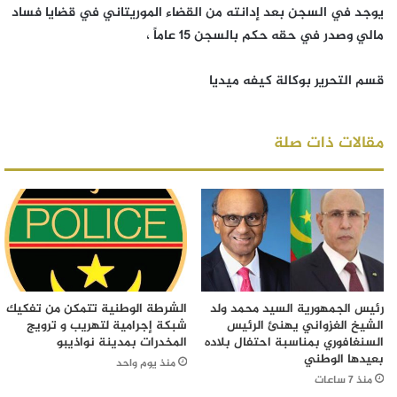
يوجد في السجن بعد إدانته من القضاء الموريتاني في قضايا فساد
مالي وصدر في حقه حكم بالسجن 15 عاماً ،
قسم التحرير بوكالة كيفه ميديا
مقالات ذات صلة
رئيس الجمهورية السيد محمد ولد
الشرطة الوطنية تتمكن من تفكيك
الشيخ الغزواني يهنئ الرئيس
شبكة إجرامية لتهريب و ترويج
السنغافوري بمناسبة احتفال بلاده
المخدرات بمدينة نواذيبو
بعيدها الوطني
منذ يوم واحد
منذ 7 ساعات