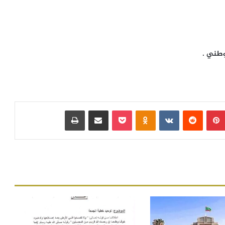
بينتيريست
‏Reddit
‏VKontakte
Odnoklassniki
بوكيت
مشاركة عبر البريد
طباعة