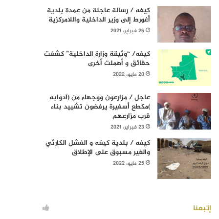
كيفه / رسالة عاجلة من عمدة بلدية
أغورط إلى وزير الداخلية واللامركزية
26 فبراير، 2021
كيفه/ “وثيقة وزارة الداخلية” كشفت
حقائق و أهملت أخرى
20 مايو، 2022
عاجل / مزارعون ووجهاء من (آدوابه
)مكطع أسفيرة يرفضون تشييد بناء
قرب مزارعهم
23 فبراير، 2021
كيفه / بلدية كيفه و الفشل الكارثي
والغير مسبوق على الإطلاق
25 مايو، 2022
إتبعنا