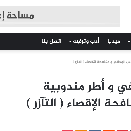
ميديا
أدب وترفيه
اتصل بنا
الوطني و مكافحة الإقصاء ( التآزر )
 و أطر مندوبية
حة الإقصاء ( التآزر )
‏Tumblr
بينتيريست
‏Reddit
‏VKontakte
Odnoklassniki
بوكيت