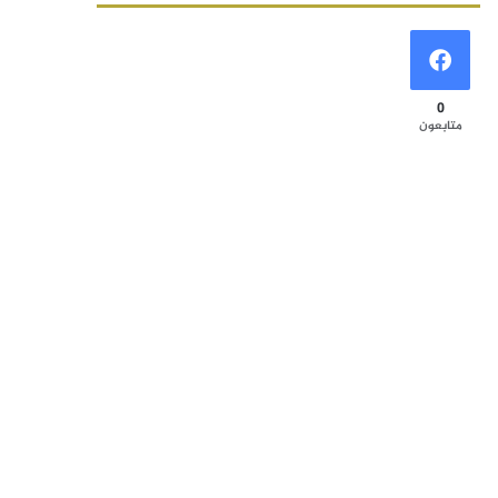
0
متابعون