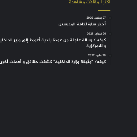
أكثر المقالات مشاهدة
27 يونيو، 2020
أخبار سارة لكافة المدرسين
26 فبراير، 2021
كيفه / رسالة عاجلة من عمدة بلدية أغورط إلى وزير الداخلي
واللامركزية
20 مايو، 2022
كيفه/ “وثيقة وزارة الداخلية” كشفت حقائق و أهملت أخرى