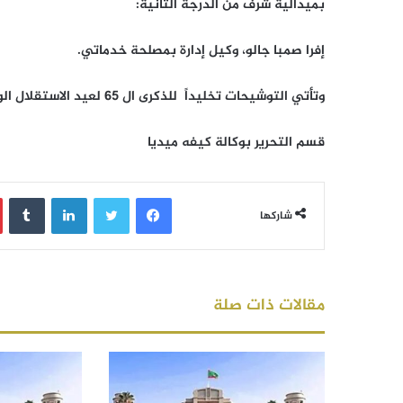
بميدالية شرف من الدرجة الثانية:
إفرا صمبا جالو، وكيل إدارة بمصلحة خدماتي.
وتأتي التوشيحات تخليداً للذكرى ال 65 لعيد الاستقلال الوطني .
قسم التحرير بوكالة كيفه ميديا
فيسبوك
تويتر
لينكدإن
‏Tumblr
شاركها
مقالات ذات صلة