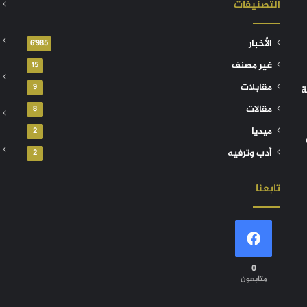
التصنيفات
الأخبار
6٬985
غير مصنف
15
مقابلات
9
ة
مقالات
8
ميديا
2
أدب وترفيه
2
تابعنا
0
متابعون