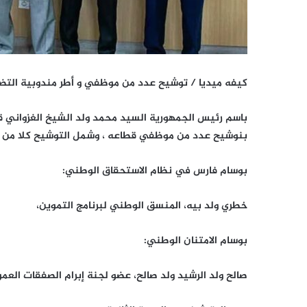
كيفه ميديا / توشيح عدد من موظفي و أطر مندوبية التضامن
باسم رئيس الجمهورية السيد محمد ولد الشيخ الغزواني قام
بنوشيح عدد من موظفي قطاعه ، وشمل التوشيح كلا من :
بوسام فارس في نظام الاستحقاق الوطني:
خطري ولد بيه، المنسق الوطني لبرنامج التموين،
بوسام الامتنان الوطني:
صالح ولد الرشيد ولد صالح، عضو لجنة إبرام الصفقات العمو