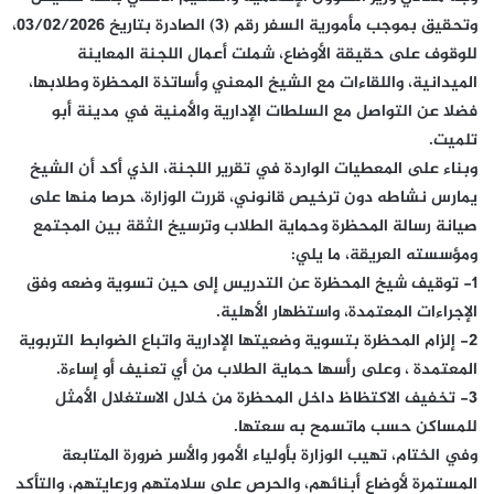
وتحقيق بموجب مأمورية السفر رقم (3) الصادرة بتاريخ 03/02/2026،
للوقوف على حقيقة الأوضاع، شملت أعمال اللجنة المعاينة
الميدانية، واللقاءات مع الشيخ المعني وأساتذة المحظرة وطلابها،
فضلا عن التواصل مع السلطات الإدارية والأمنية في مدينة أبو
تلميت.
وبناء على المعطيات الواردة في تقرير اللجنة، الذي أكد أن الشيخ
يمارس نشاطه دون ترخيص قانوني، قررت الوزارة، حرصا منها على
صيانة رسالة المحظرة وحماية الطلاب وترسيخ الثقة بين المجتمع
ومؤسسته العريقة، ما يلي:
1- توقيف شيخ المحظرة عن التدريس إلى حين تسوية وضعه وفق
الإجراءات المعتمدة، واستظهار الأهلية.
2- إلزام المحظرة بتسوية وضعيتها الإدارية واتباع الضوابط التربوية
المعتمدة ، وعلى رأسها حماية الطلاب من أي تعنيف أو إساءة.
3- تخفيف الاكتظاظ داخل المحظرة من خلال الاستغلال الأمثل
للمساكن حسب ماتسمح به سعتها.
وفي الختام، تهيب الوزارة بأولياء الأمور والأسر ضرورة المتابعة
المستمرة لأوضاع أبنائهم، والحرص على سلامتهم ورعايتهم، والتأكد