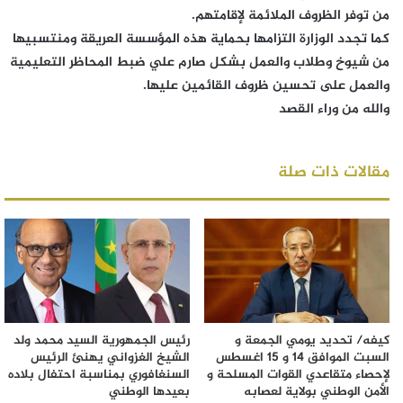
من توفر الظروف الملائمة لإقامتهم.
كما تجدد الوزارة التزامها بحماية هذه المؤسسة العريقة ومنتسبيها
من شيوخ وطلاب والعمل بشكل صارم علي ضبط المحاظر التعليمية
والعمل على تحسين ظروف القائمين عليها.
والله من وراء القصد
مقالات ذات صلة
كيفه/ تحديد يومي الجمعة و
رئيس الجمهورية السيد محمد ولد
السبت الموافق 14 و 15 اغسطس
الشيخ الغزواني يهنئ الرئيس
لإحصاء متقاعدي القوات المسلحة و
السنغافوري بمناسبة احتفال بلاده
الأمن الوطني بولاية لعصابه
بعيدها الوطني