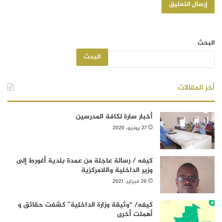
البحث
البحث
أخر المقالات
أخبار سارة لكافة المدرسين
27 يونيو، 2020
كيفه / رسالة عاجلة من عمدة بلدية أغورط إلى
وزير الداخلية واللامركزية
26 فبراير، 2021
كيفه/ “وثيقة وزارة الداخلية” كشفت حقائق و
أهملت أخرى