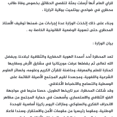
للراي العام أنها أرسلت بعثة لتقصي الحقائق بخصوص وفاة طالب
محظري في ضواحي بوتلميت بولاية اترارزة ،
وبناء على ذلك إتخذت الوزارة عدة إجراءات من ضمنها توقيف الأستاذ
المحظري حتى تسوية الوضعية القانونية الخاصة به .
بيان الوزارة :
تعد المحظرة أحد أعمدة الهوية الحضارية والثقافية لبلادنا، وبفضل
الله تعالى ثم بفضلها عرفت موريتانيا في مشارق الأرض ومغاربها
كمنارة للعلم والمعرفة، وحاضنة للقرآن الكريم وعلومه، ولسائر العلوم
الشرعية واللغوية، ومجسدة لقيم المجتمع الأصيلة القائمة على
الوسطية والتسامح والانضباط الأخلاقي.
وقد شكلت المحظرة، عبر تاريخها الطويل، حصنا منيعا في مواجهة
الغزو الثقافي والاستعماري، وأسهمت في حماية المجتمع من مظاهر
الانحراف الفكري والسلوكي، ومازالت اليوم ركيزة أساسية للوحدة
الوطنية، ومقوما رئيسيا من مقومات الأمن والاستقرار، وسندا فاعلا