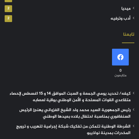
ميديا
2
أدب وترفيه
2
تابعنا
0
متابعون
كيفه/ تحديد يومي الجمعة و السبت الموافق 14 و 15 اغسطس لإحصاء
متقاعدي القوات المسلحة و الأمن الوطني بولاية لعصابه
رئيس الجمهورية السيد محمد ولد الشيخ الغزواني يهنئ الرئيس
السنغافوري بمناسبة احتفال بلاده بعيدها الوطني
الشرطة الوطنية تتمكن من تفكيك شبكة إجرامية لتهريب و ترويج
المخدرات بمدينة نواذيبو