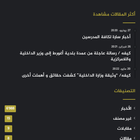
أكثر المقالات مشاهدة
27 يونيو، 2020
أخبار سارة لكافة المدرسين
26 فبراير، 2021
كيفه / رسالة عاجلة من عمدة بلدية أغورط إلى وزير الداخلية
واللامركزية
20 مايو، 2022
كيفه/ “وثيقة وزارة الداخلية” كشفت حقائق و أهملت أخرى
التصنيفات
الأخبار
6٬988
غير مصنف
15
مقابلات
9
مقالات
8