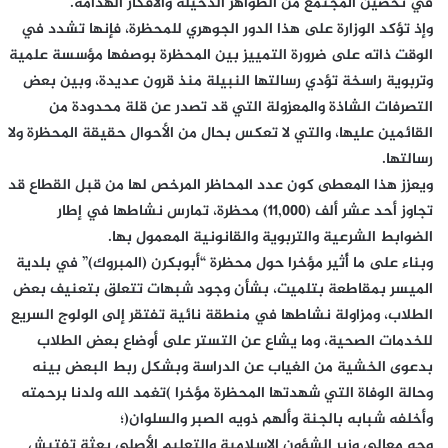
في تحصين المجتمع من الظواهر الدخيلة والأفكار الهدامة.
وإذ تؤكد الوزارة على هذا الدور الجوهري للمحظرة، فإنها تشدد في
الوقت ذاته على ضرورة التمييز بين المحظرة بوصفها مؤسسة علمية
وتربوية راسخة تؤدي رسالتها النبيلة منذ قرون عديدة، وبين بعض
التصرفات الشاذة والمعزولة التي قد تصدر عن قلة محدودة من
القائمين عليها، والتي لا تعكس بحال من الأحوال حقيقة المحظرة ولا
رسالتها.
ويعزز هذا المعطى كون عدد المحاظر المرخص لها من قبل القطاع قد
تجاوز أحد عشر ألف (11,000) محظرة، تمارس نشاطها في إطار
الضوابط الشرعية والتربوية والقانونية المعمول بها.
وبناء على ما أُثير مؤخرا حول محظرة “أبوبكرن (المبروك)” في بلدية
الميسر بمقاطعة بتلميت، بشأن وجود شبهات تتعلق بتعنيف بعض
الطلاب، ومزاولة نشاطها في منطقة نائية تفتقر إلى الولوج السريع
للخدمات الصحية، وما يشاع عن التستر على أوضاع بعض الطلاب
بدعوى الخشية من الغياب عن الدراسة وبشكل ربط البعض بينه
وحالة الوفاة التي شهدتها المحظرة مؤخرا )تغمد الله ولدنا برحمته
وأخلفه شبابه بالجنة وألهم ذويه الصبر والسلوان(؛
وجه معالي وزير الشؤون الإسلامية والتعليم الأصلي بعثة تفتيش