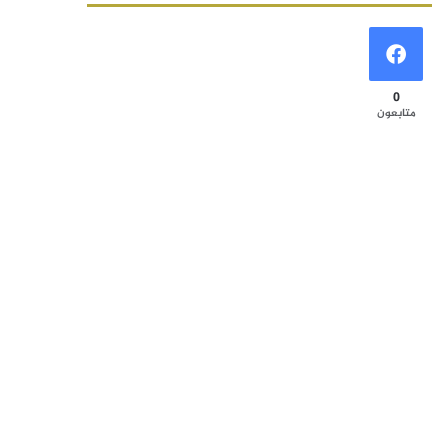
0
متابعون