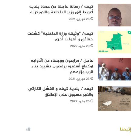
كيفه / رسالة عاجلة من عمدة بلدية
أغورط إلى وزير الداخلية واللامركزية
26 فبراير، 2021
كيفه/ “وثيقة وزارة الداخلية” كشفت
حقائق و أهملت أخرى
20 مايو، 2022
عاجل / مزارعون ووجهاء من (آدوابه
)مكطع أسفيرة يرفضون تشييد بناء
قرب مزارعهم
23 فبراير، 2021
كيفه / بلدية كيفه و الفشل الكارثي
والغير مسبوق على الإطلاق
25 مايو، 2022
إتبعنا