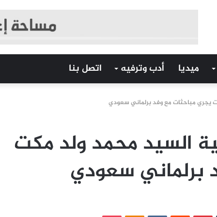
ميديا
أدب وترفيه
اتصل بنا
ت يجري مباحثات مع وفد برلماني سعودي
ة السيد محمد ولد مكت
د برلماني سعودي
‏Tumblr
بينتيريست
‏Reddit
‏VKontakte
Odnoklassniki
بوكيت