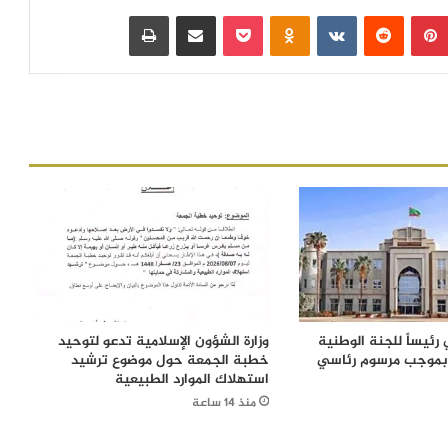
بينتيريست
‏Reddit
‏VKontakte
Odnoklassniki
بوكيت
مشاركة عبر البريد
طباعة
رئيساً للجنة الوطنية
وزارة الشؤون الإسلامية تدعو لتوحيد
 بموجب مرسوم رئاسي
خطبة الجمعة حول موضوع ترشيد
استهلاك الموارد الطبيعية
منذ 14 ساعة