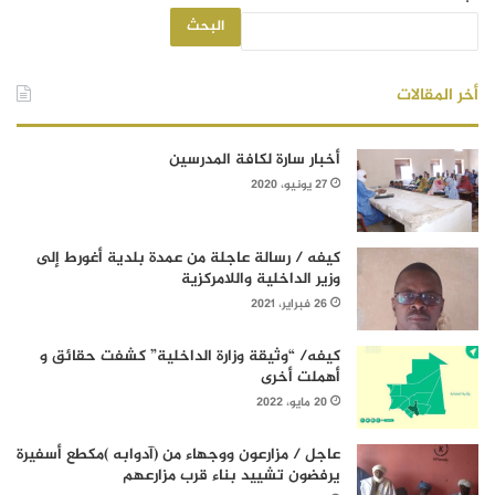
البحث
أخر المقالات
أخبار سارة لكافة المدرسين
27 يونيو، 2020
كيفه / رسالة عاجلة من عمدة بلدية أغورط إلى
وزير الداخلية واللامركزية
26 فبراير، 2021
كيفه/ “وثيقة وزارة الداخلية” كشفت حقائق و
أهملت أخرى
20 مايو، 2022
عاجل / مزارعون ووجهاء من (آدوابه )مكطع أسفيرة
يرفضون تشييد بناء قرب مزارعهم