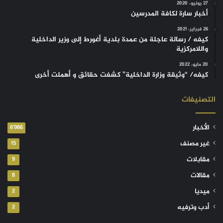
27 يونيو، 2020
أخبار سارة لكافة المدرسين
26 فبراير، 2021
كيفه / رسالة عاجلة من عمدة بلدية أغورط إلى وزير الداخلية
واللامركزية
20 مايو، 2022
كيفه/ “وثيقة وزارة الداخلية” كشفت حقائق و أهملت أخرى
التصنيفات
الأخبار
6٬986
غير مصنف
15
مقابلات
9
مقالات
8
ميديا
2
أدب وترفيه
2