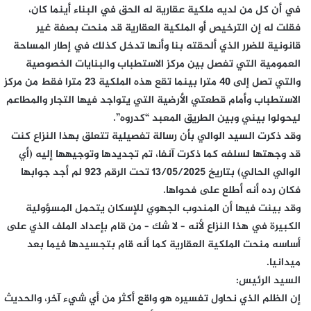
في أن كل من لديه ملكية عقارية له الحق في البناء أينما كان،
فقلت له إن الترخيص أو الملكية العقارية قد منحت بصفة غير
قانونية للضرر الذي ألحقته بنا وأنها تدخل كذلك في إطار المساحة
العمومية التي تفصل بين مركز الاستطباب والبنايات الخصوصية
والتي تصل إلى 40 مترا بينما تقع هذه الملكية 23 مترا فقط من مركز
الاستطباب وأمام قطعتي الأرضية التي يتواجد فيها التجار والمطاعم
ليحولوا بيني وبين الطريق المعبد “كدروه”.
وقد ذكرت السيد الوالي بأن رسالة تفصيلية تتعلق بهذا النزاع كنت
قد وجهتها لسلفه كما ذكرت آنفا، تم تجديدها وتوجيهها إليه (أي
الوالي الحالي) بتاريخ 13/05/2025 تحت الرقم 923 لم أجد جوابها
فكان رده أنه أطلع على فحواها.
وقد بينت فيها أن المندوب الجهوي للإسكان يتحمل المسؤولية
الكبيرة في هذا النزاع لأنه – لا شك – من قام بإعداد الملف الذي على
أساسه منحت الملكية العقارية كما أنه قام بتجسيدها فيما بعد
ميدانيا.
السيد الرئيس:
إن الظلم الذي نحاول تفسيره هو واقع أكثر من أي شيء آخر، والحديث