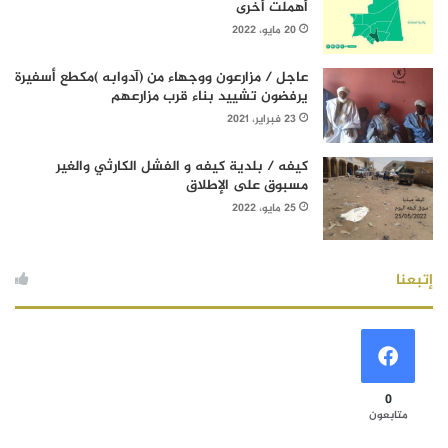
أهملت أخرى
20 مايو، 2022
عاجل / مزارعون ووجهاء من (آدوابه )مكطع أسفيرة
يرفضون تشييد بناء قرب مزارعهم
23 فبراير، 2021
كيفه / بلدية كيفه و الفشل الكارثي والغير
مسبوق على الإطلاق
25 مايو، 2022
إتبعنا
0
متابعون