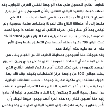
للطرف الثاني للحصول على هذه الواجهة لنفس الغرض التجاري، وقد
اتصلت حينها بالسيد الوالي السابق بشأن الموضوع والذي أمر بنزع
السياج تاركا كل الأعمدة الحديدية في الساحة وقد دعانا للصلح
منبها إلى أن منطقة النزاع ملك للدولة باعتبارها ساحة عمومية ولم
ترخص بعدُ لأي منا، ولكن الطرف الثاني لم يبد استعدادا جديا لهذه
الدعوة، فوجهت إليه رسالة تفصيلية بهذا النزاع بتاريخ 11/07/2024
تحت الرقم 796 وكلما وصلته أعادها دون التعليق عليها وظل الأمر
على ما هو عليه حتى أيامنا هذه.
وقد فوجئت منذ أسبوعين بمحاولة الطرف الثاني القيام ببناء في
نفس المنطقة أي الساحة العمومية التي تفصل بيني وبين الطريق
المعبد (كدروه) والتي تمتد كذلك أمام دكاكين الطرف الثاني الذي
يملك حوالي %80 من واجهة مركز الاستطباب بكيفه، وقد قام بهذا
الاجراء مستندا إلى ملكية عقارية جديدة – حسب السلطات الإدارية
المحلية – وعندما أخبرت السيد الحاكم بهذا التصرف أمرهم بالتوقف
عن العمل بحجة أنهم لا يملكون إذنا للبناء، ولكنهم ما لبثوا أن عادوا
إليه منذ أسبوع، فكان رده هذه المرة أنهم وجدوا صيغة للبناء وأن
الأمر يتعلق بالولاية، فاتجهت إلى السيد الوالي الذي كان رده يتلخص