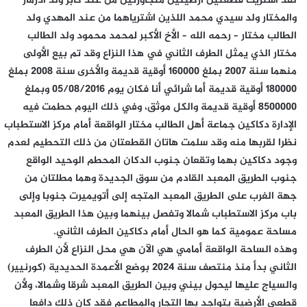
لقد اشتريت قطعتين أرضيتين متجاورتين من عند كابر ولد أدرماز
والمختار ولد سيدي محمد اللذين اشترياهما من عند المهدي ولد
الطالب مختار – رحمه الله – الأخ الأكبر لمحمد محمود ولد الطالب
مختار الذي يمثل الطرف الثاني في هذا النزاع وقد تم بيع الأولى
منهما سنة 2007 بملغ 160000 أوقية قديمة والأخرى سنة 2008 بملغ
180000 أوقية قديمة أما شرائي أنا فكان يوم 05/08/2016 وبملغ
8500000 أوقية قديمة والكل موثق، وفي ذلك اليوم حطمت فيه
الإدارة دكاكين جماعة أهل الطالب مختار الواقعة أمام مركز الاستطباب
نظرا لقربها منه وقد سلمت هاتان القطعتان من ذلك التحطيم لعدم
وجود دكاكين بهما وتقعان جنوب الدكان المحطم الوحيد الواقع
جنوب الطريق المعبد القادم من سوق الجديدة وهما مطلتان من
جهة الغرب على الطريق المعبد المتجه إلى أتويميرت جنوبا وإلى
باب مركز الاستطباب شمالا وتفصل بينهما وبين هذا الطريق المعبد
مساحة عمومية كما هو الحال أمام دكاكين الطرف الثاني.
وهذه الساحة الواقعة أمامي هي الآن هي محل النزاع لأن الطرف
الثاني بدأ منذ منتصف سنة 2024 بوضع الأعمدة الحديدية (كورنيير)
والسياج عليها ليحول بيني وبين الطريق المعبد شرقا وشمالا، ولأن
قطعي الأرضية يتواجد بها التجار والمطاعم فقد كان ذلك دافعا