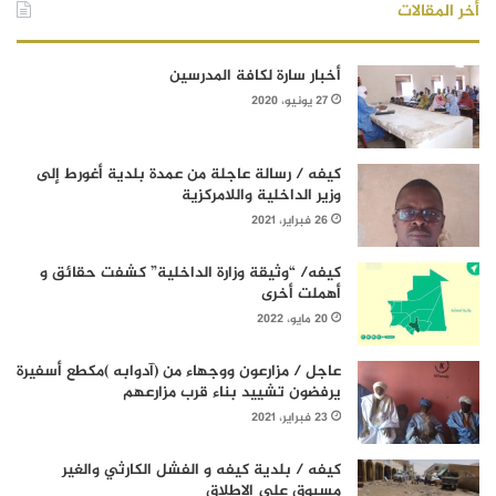
أخر المقالات
أخبار سارة لكافة المدرسين
27 يونيو، 2020
كيفه / رسالة عاجلة من عمدة بلدية أغورط إلى
وزير الداخلية واللامركزية
26 فبراير، 2021
كيفه/ “وثيقة وزارة الداخلية” كشفت حقائق و
أهملت أخرى
20 مايو، 2022
عاجل / مزارعون ووجهاء من (آدوابه )مكطع أسفيرة
يرفضون تشييد بناء قرب مزارعهم
23 فبراير، 2021
كيفه / بلدية كيفه و الفشل الكارثي والغير
مسبوق على الإطلاق