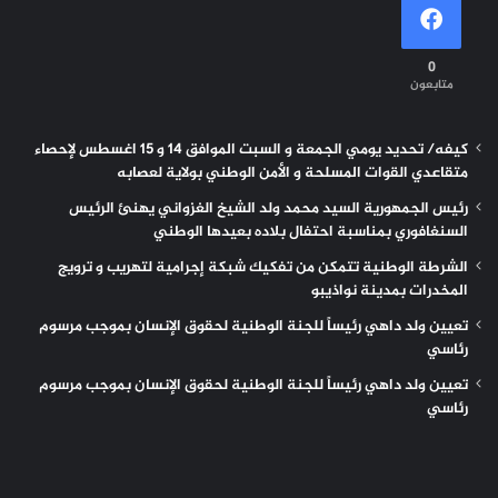
0
متابعون
كيفه/ تحديد يومي الجمعة و السبت الموافق 14 و 15 اغسطس لإحصاء
متقاعدي القوات المسلحة و الأمن الوطني بولاية لعصابه
رئيس الجمهورية السيد محمد ولد الشيخ الغزواني يهنئ الرئيس
السنغافوري بمناسبة احتفال بلاده بعيدها الوطني
الشرطة الوطنية تتمكن من تفكيك شبكة إجرامية لتهريب و ترويج
المخدرات بمدينة نواذيبو
تعيين ولد داهي رئيساً للجنة الوطنية لحقوق الإنسان بموجب مرسوم
رئاسي
تعيين ولد داهي رئيساً للجنة الوطنية لحقوق الإنسان بموجب مرسوم
رئاسي