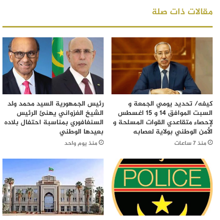
مقالات ذات صلة
كيفه/ تحديد يومي الجمعة و
رئيس الجمهورية السيد محمد ولد
السبت الموافق 14 و 15 اغسطس
الشيخ الغزواني يهنئ الرئيس
لإحصاء متقاعدي القوات المسلحة و
السنغافوري بمناسبة احتفال بلاده
الأمن الوطني بولاية لعصابه
بعيدها الوطني
منذ 7 ساعات
منذ يوم واحد