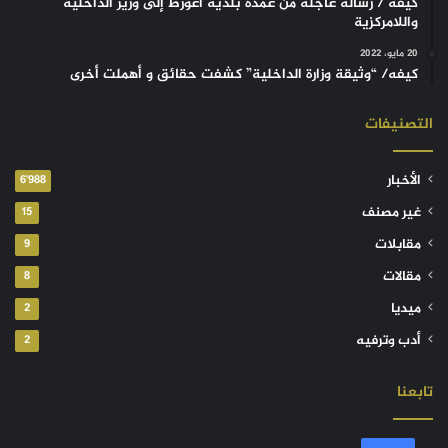
كيفه / رسالة عاجلة من عمدة بلدية أغورط إلى وزير الداخلية
واللامركزية
20 مايو، 2022
كيفه/ “وثيقة وزارة الداخلية” كشفت حقائق و أهملت أخرى
التصنيفات
الأخبار
6٬988
غير مصنف
15
مقابلات
9
مقالات
8
ميديا
2
أدب وترفيه
2
تابعنا