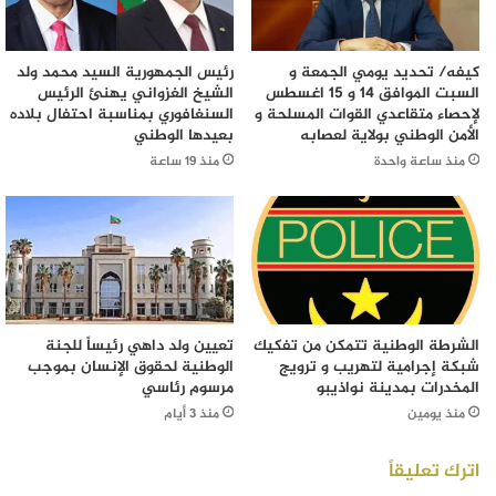
كيفه/ تحديد يومي الجمعة و
رئيس الجمهورية السيد محمد ولد
السبت الموافق 14 و 15 اغسطس
الشيخ الغزواني يهنئ الرئيس
لإحصاء متقاعدي القوات المسلحة و
السنغافوري بمناسبة احتفال بلاده
الأمن الوطني بولاية لعصابه
بعيدها الوطني
منذ ساعة واحدة
منذ 19 ساعة
الشرطة الوطنية تتمكن من تفكيك
تعيين ولد داهي رئيساً للجنة
شبكة إجرامية لتهريب و ترويج
الوطنية لحقوق الإنسان بموجب
المخدرات بمدينة نواذيبو
مرسوم رئاسي
منذ يومين
منذ 3 أيام
اترك تعليقاً