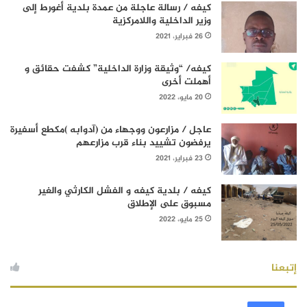
كيفه / رسالة عاجلة من عمدة بلدية أغورط إلى
وزير الداخلية واللامركزية
26 فبراير، 2021
كيفه/ “وثيقة وزارة الداخلية” كشفت حقائق و
أهملت أخرى
20 مايو، 2022
عاجل / مزارعون ووجهاء من (آدوابه )مكطع أسفيرة
يرفضون تشييد بناء قرب مزارعهم
23 فبراير، 2021
كيفه / بلدية كيفه و الفشل الكارثي والغير
مسبوق على الإطلاق
25 مايو، 2022
إتبعنا