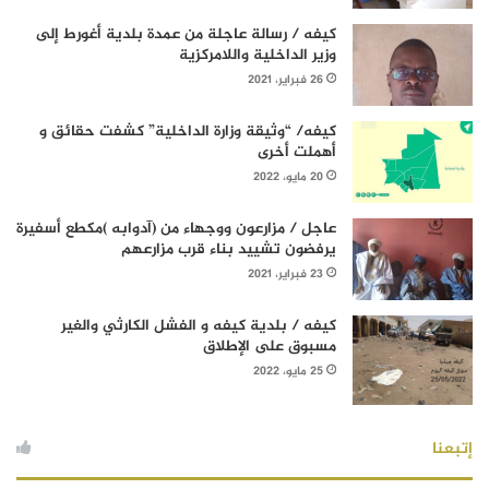
كيفه / رسالة عاجلة من عمدة بلدية أغورط إلى
وزير الداخلية واللامركزية
26 فبراير، 2021
كيفه/ “وثيقة وزارة الداخلية” كشفت حقائق و
أهملت أخرى
20 مايو، 2022
عاجل / مزارعون ووجهاء من (آدوابه )مكطع أسفيرة
يرفضون تشييد بناء قرب مزارعهم
23 فبراير، 2021
كيفه / بلدية كيفه و الفشل الكارثي والغير
مسبوق على الإطلاق
25 مايو، 2022
إتبعنا