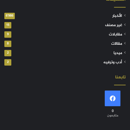
الأخبار
6٬986
غير مصنف
15
مقابلات
9
مقالات
8
ميديا
2
أدب وترفيه
2
تابعنا
0
متابعون