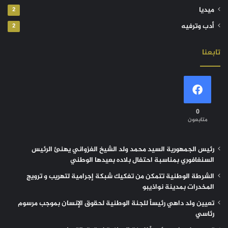
ميديا
2
أدب وترفيه
2
تابعنا
0
متابعون
رئيس الجمهورية السيد محمد ولد الشيخ الغزواني يهنئ الرئيس
السنغافوري بمناسبة احتفال بلاده بعيدها الوطني
الشرطة الوطنية تتمكن من تفكيك شبكة إجرامية لتهريب و ترويج
المخدرات بمدينة نواذيبو
تعيين ولد داهي رئيساً للجنة الوطنية لحقوق الإنسان بموجب مرسوم
رئاسي