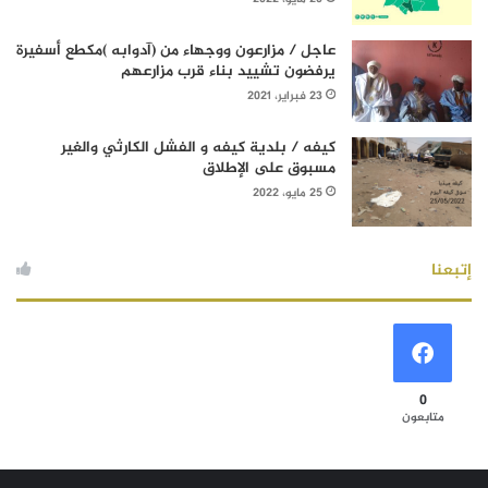
عاجل / مزارعون ووجهاء من (آدوابه )مكطع أسفيرة
يرفضون تشييد بناء قرب مزارعهم
23 فبراير، 2021
كيفه / بلدية كيفه و الفشل الكارثي والغير
مسبوق على الإطلاق
25 مايو، 2022
إتبعنا
0
متابعون