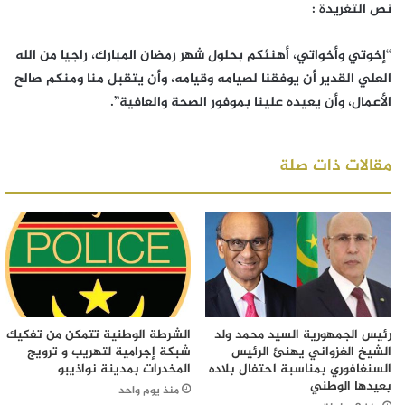
نص التغريدة :
“إخوتي وأخواتي، أهنئكم بحلول شهر رمضان المبارك، راجيا من الله
العلي القدير أن يوفقنا لصيامه وقيامه، وأن يتقبل منا ومنكم صالح
الأعمال، وأن يعيده علينا بموفور الصحة والعافية”.
مقالات ذات صلة
رئيس الجمهورية السيد محمد ولد
الشرطة الوطنية تتمكن من تفكيك
الشيخ الغزواني يهنئ الرئيس
شبكة إجرامية لتهريب و ترويج
السنغافوري بمناسبة احتفال بلاده
المخدرات بمدينة نواذيبو
بعيدها الوطني
منذ يوم واحد