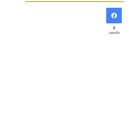
0
متابعون