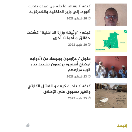
كيفه / رسالة عاجلة من عمدة بلدية
أغورط إلى وزير الداخلية واللامركزية
26 فبراير، 2021
كيفه/ “وثيقة وزارة الداخلية” كشفت
حقائق و أهملت أخرى
20 مايو، 2022
عاجل / مزارعون ووجهاء من (آدوابه
)مكطع أسفيرة يرفضون تشييد بناء
قرب مزارعهم
23 فبراير، 2021
كيفه / بلدية كيفه و الفشل الكارثي
والغير مسبوق على الإطلاق
25 مايو، 2022
إتبعنا