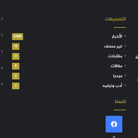
التصنيفات
الأخبار
6٬986
غير مصنف
15
مقابلات
9
ة
مقالات
8
ميديا
2
أدب وترفيه
2
تابعنا
0