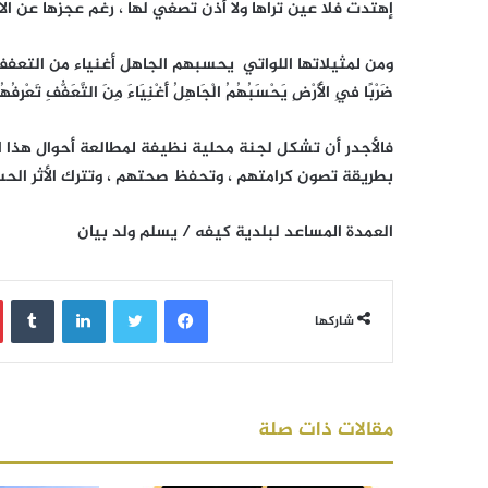
إهتدت فلا عين تراها ولا أذن تصغي لها ، رغم عجزها عن ال
ومن لمثيلاتها اللواتي يحسبهم الجاهل أغنياء من التعفف قال تعالى : (
ضَرْبًا فِي الْأَرْضِ يَحْسَبُهُمُ الْجَاهِلُ أَغْنِيَاءَ مِنَ التَّعَفُّفِ تَعْرِفُهُ
فالأجدر أن تشكل لجنة محلية نظيفة لمطالعة أحوال هذا 
بطريقة تصون كرامتهم ، وتحفظ صحتهم ، وتترك الأثر ال
العمدة المساعد لبلدية كيفه / يسلم ولد بيان
فيسبوك
تويتر
لينكدإن
‏Tumblr
شاركها
مقالات ذات صلة