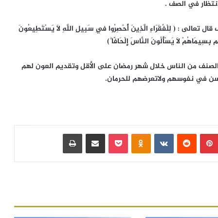
انتظار في الصف .
 لِلْفُقَرَاءِ الَّذِينَ أُحْصِرُوا فِي سَبِيلِ اللَّهِ لَا يَسْتَطِيعُونَ
م بِسِيمَاهُمْ لَا يَسْأَلُونَ النَّاسَ إِلْحَافًا ۗ)
الصنف من الناس خلال شهر رمضان على الأقل وتقديم العون لهم
حسن في نفوسهم ولاتعرضهم للحرمان.
بينتيريست
‏Reddit
‏VKontakte
Odnoklassniki
بوكيت
مشاركة عبر البريد
طباعة