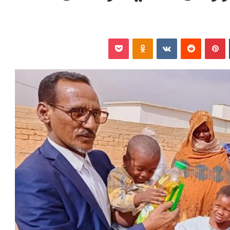
‏Tumblr
بينتيريست
‏Reddit
‏VKontakte
Odnoklassniki
بوكيت