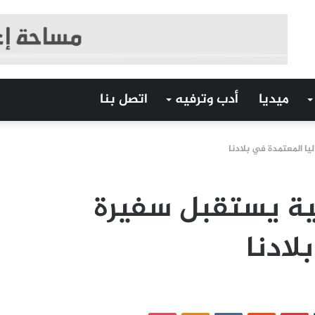
ميديا
أدب وترفيه
اتصل بنا
ا المعتمدة في بلادنا
ية يستقبل سفيرة
لادنا
‏Tumblr
بينتيريست
‏Reddit
‏VKontakte
Odnoklassniki
بوكيت