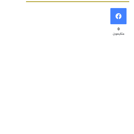
0
متابعون