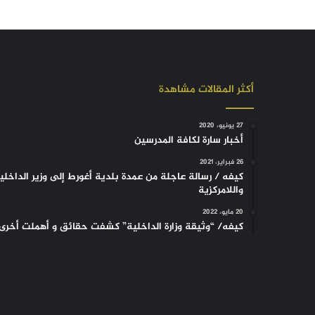
أكثر المقالات مشاهدة
27 يونيو، 2020
أخبار سارة لكافة المدرسين
26 فبراير، 2021
كيفه / رسالة عاجلة من عمدة بلدية أغورط إلى وزير الداخلي
واللامركزية
20 مايو، 2022
كيفه/ “وثيقة وزارة الداخلية” كشفت حقائق و أهملت أخرى