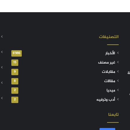
التصنيفات
الأخبار
6٬986
غير مصنف
15
مقابلات
9
ة
مقالات
8
ميديا
2
أدب وترفيه
2
تابعنا