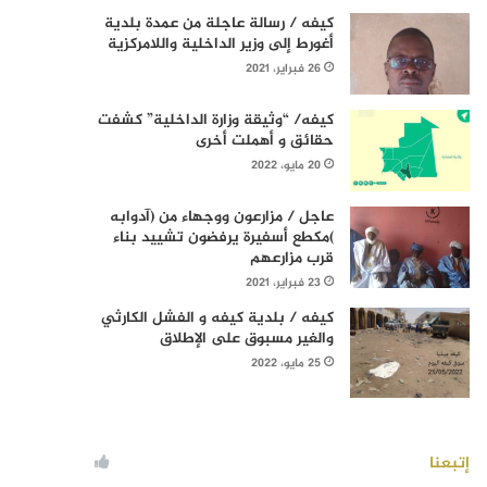
كيفه / رسالة عاجلة من عمدة بلدية
أغورط إلى وزير الداخلية واللامركزية
26 فبراير، 2021
كيفه/ “وثيقة وزارة الداخلية” كشفت
حقائق و أهملت أخرى
20 مايو، 2022
عاجل / مزارعون ووجهاء من (آدوابه
)مكطع أسفيرة يرفضون تشييد بناء
قرب مزارعهم
23 فبراير، 2021
كيفه / بلدية كيفه و الفشل الكارثي
والغير مسبوق على الإطلاق
25 مايو، 2022
إتبعنا