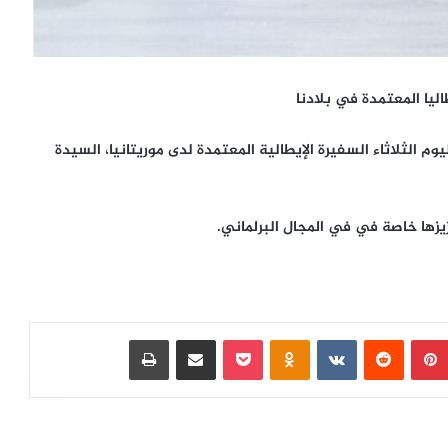
ليا المعتمدة في بلادنا
الثلاثاء السفيرة الإيطالية المعتمدة لدى موريتانيا، السيدة
يزها خاصة في في المجال البرلماني.
بينتيريست
‏Reddit
‏VKontakte
Odnoklassniki
بوكيت
مشاركة عبر البريد
طباعة