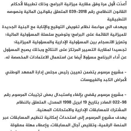
أُعدّت لأول مرة وفق مقاربة ميزانية البرامج، وذلك تطبيقا لأحكام
القانون النظامي رقم 2018-039 المتعلق بقوانين المالية ونصوصه
التطبيقية
ويهدف الي مواءمة نظام تفويض التوقيع والإنابة مع البنية الجديدة
للميزانية القائمة على البرامج؛ وتوضيح سلسلة المسؤولية المالية؛
وتعزيز الانسجام بين المسؤولية الإدارية والمسؤولية الميزانية؛
تجسيدا لمقاربة التسيير المرتكز على النتائج وبذلك يصبح المسؤول
عن أداء البرنامج مسؤولا أيضا عن استعمال الاعتمادات المخصصة له.
– مشروع مرسوم يتضمن تعيين رئيس مجلس إدارة المعهد الوطني
لأمراض الكبد والفيروسات
– مشروع مرسوم يقضي بإلغاء واستبدال بعض ترتيبات المرسوم رقم
98-022 الصادر بتاريخ 19 ابريل 1998 المعدل، المتعلق بالنظام
المشترك للمسابقات الإدارية والامتحانات المهنية.
يهدف مشروع المرسوم إلى استحداث إمكانية تنظيم المسابقات عبر
المنصة الرقمية، وتقليص آجال المسابقات، وإعطاء مهلة معقولة