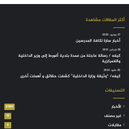
أكثر المقالات مشاهدة
27 يونيو، 2020
أخبار سارة لكافة المدرسين
26 فبراير، 2021
كيفه / رسالة عاجلة من عمدة بلدية أغورط إلى وزير الداخلية
واللامركزية
20 مايو، 2022
كيفه/ “وثيقة وزارة الداخلية” كشفت حقائق و أهملت أخرى
التصنيفات
الأخبار
6٬985
غير مصنف
15
مقابلات
9