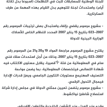
للجنة الوطنية للمسابقات للبت في التظلمات (أسبوعا بدل ثلاثة
أيام)، واستحداث لجنة للتوهيم بدل القيام بهذه المهمة من طرف
السكرتارية.
– مشروع مرسوم يقضي بإلغاء واستبدال بعض ترتيبات المرسوم رقم
2007-023 بتاريخ 15 يناير 2007 المحدد للنظام الخاص للأسلاك
الوزارية البينية للدولة
يقترح مشروع المرسوم مراجعة المواد 19 و20 و21 من المرسوم رقم
2007-023 بتاريخ 15 يناير 2007، وذلك من أجل استحداث سلك فني
سامٍ في المعلوماتية من فئة “أ”قصيرة، يقابل مستوى الاكتتاب فيه
شهادة اللسانص فيتخصصات المعلوماتية، بما يضمن مواءمة
التصنيف المهنيمع مستويات التكوين الجامعي، ويعزز قدرات الإدارة
فيمجال التحول الرقمي.
– مشروع مرسوم يتضمن تعيين ممثلي الدولة في مجلس إدارة شركة
استصلاح شاطئ نواكشوط.
وقدم وزير العدل، وزير الشؤون الخارجية والتعاون الإفريقي