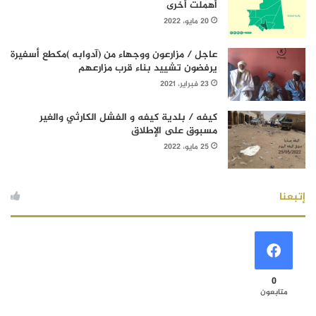
أهملت أخرى
20 مايو، 2022
عاجل / مزارعون ووجهاء من (آدوابه )مكطع أسفيرة
يرفضون تشييد بناء قرب مزارعهم
23 فبراير، 2021
كيفه / بلدية كيفه و الفشل الكارثي والغير
مسبوق على الإطلاق
25 مايو، 2022
إتبعنا
0
متابعون