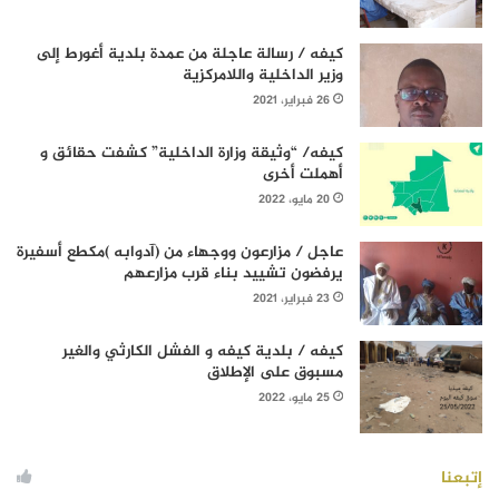
كيفه / رسالة عاجلة من عمدة بلدية أغورط إلى
وزير الداخلية واللامركزية
26 فبراير، 2021
كيفه/ “وثيقة وزارة الداخلية” كشفت حقائق و
أهملت أخرى
20 مايو، 2022
عاجل / مزارعون ووجهاء من (آدوابه )مكطع أسفيرة
يرفضون تشييد بناء قرب مزارعهم
23 فبراير، 2021
كيفه / بلدية كيفه و الفشل الكارثي والغير
مسبوق على الإطلاق
25 مايو، 2022
إتبعنا