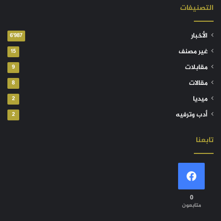
التصنيفات
الأخبار
6٬987
غير مصنف
15
مقابلات
9
مقالات
8
ميديا
2
أدب وترفيه
2
تابعنا
0
متابعون