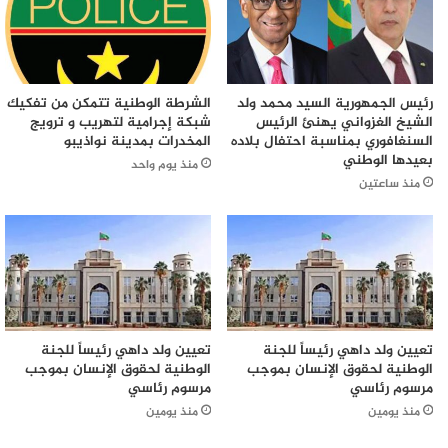
رئيس الجمهورية السيد محمد ولد
الشرطة الوطنية تتمكن من تفكيك
الشيخ الغزواني يهنئ الرئيس
شبكة إجرامية لتهريب و ترويج
السنغافوري بمناسبة احتفال بلاده
المخدرات بمدينة نواذيبو
بعيدها الوطني
منذ يوم واحد
منذ ساعتين
تعيين ولد داهي رئيساً للجنة
تعيين ولد داهي رئيساً للجنة
الوطنية لحقوق الإنسان بموجب
الوطنية لحقوق الإنسان بموجب
مرسوم رئاسي
مرسوم رئاسي
منذ يومين
منذ يومين