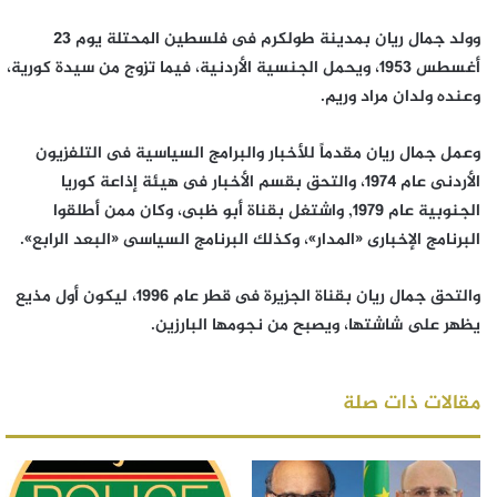
وولد جمال ريان بمدينة طولكرم فى فلسطين المحتلة يوم 23
أغسطس 1953، ويحمل الجنسية الأردنية، فيما تزوج من سيدة كورية،
وعنده ولدان مراد وريم.
وعمل جمال ريان مقدماً للأخبار والبرامج السياسية فى التلفزيون
الأردنى عام 1974، والتحق بقسم الأخبار فى هيئة إذاعة كوريا
الجنوبية عام 1979, واشتغل بقناة أبو ظبى، وكان ممن أطلقوا
البرنامج الإخبارى «المدار»، وكذلك البرنامج السياسى «البعد الرابع».
والتحق جمال ريان بقناة الجزيرة فى قطر عام 1996، ليكون أول مذيع
يظهر على شاشتها، ويصبح من نجومها البارزين.
مقالات ذات صلة