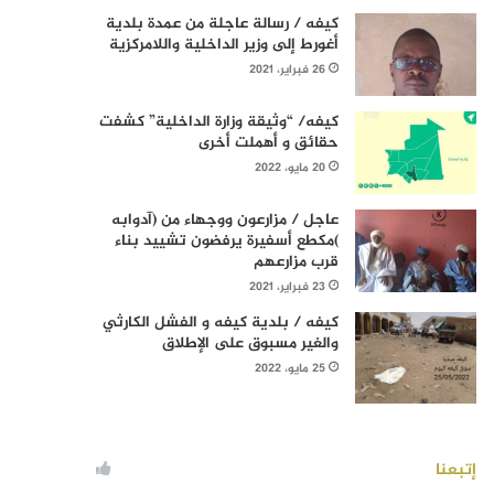
كيفه / رسالة عاجلة من عمدة بلدية
أغورط إلى وزير الداخلية واللامركزية
26 فبراير، 2021
كيفه/ “وثيقة وزارة الداخلية” كشفت
حقائق و أهملت أخرى
20 مايو، 2022
عاجل / مزارعون ووجهاء من (آدوابه
)مكطع أسفيرة يرفضون تشييد بناء
قرب مزارعهم
23 فبراير، 2021
كيفه / بلدية كيفه و الفشل الكارثي
والغير مسبوق على الإطلاق
25 مايو، 2022
إتبعنا