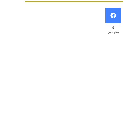
0
متابعون