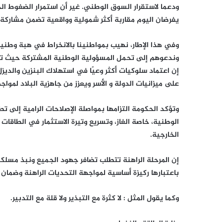
ودعما لاستقرار السوق الوطني. غير أن استمرار الضغوط الخا
يفرضان اليوم مقاربة أكثر شمولية وواقعية تضمن مشاركة
وفي هذا الإطار، نهيب بمواطنينا بالانخراط في هبة وطني
وندعوهم إلى تحمل المسؤولية الوطنية المشتركة حيث تت
إن اعتماد سلوكيات أكثر وعيًا في استهلاك البنزين والديزل،
على ميزانيات الدولة و الأسر ويعزز من جاهزية البلاد لموا
وتؤكد الحكومة التزامها بمواصلة الإصلاحات الرامية إلى ت
الوطنية، خاصة الغاز، وتسريع وتيرة الاستثمار في الطاقات ال
الخارجية.
إن المرحلة الراهنة تتطلب تضافر جهود الجميع ونبذ مسلكي
باعتبارها ركيزة أساسية لمواجهة التحديات الراهنة وضمان
وكما يقول المثل : لا كثرة مع التبذير ولا قلة مع التدبير.