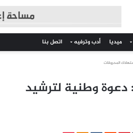
ميديا
أدب وترفيه
اتصل بنا
استهلاك المحروقات
 : دعوة وطنية لترشيد
‏Tumblr
بينتيريست
‏Reddit
‏VKontakte
Odnoklassniki
بوكيت