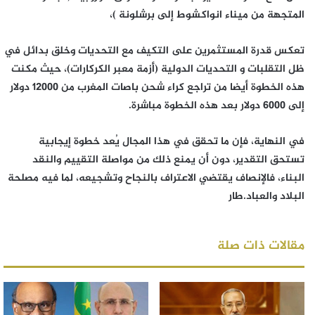
المتجهة من ميناء انواكشوط إلى برشلونة )،
تعكس قدرة المستثمرين على التكيف مع التحديات وخلق بدائل في
ظل التقلبات و التحديات الدولية (أزمة معبر الكركارات)، حيث مكنت
هذه الخطوة أيضا من تراجع كراء شحن باصات المغرب من 12000 دولار
إلى 6000 دولار بعد هذه الخطوة مباشرة.
في النهاية، فإن ما تحقق في هذا المجال يُعد خطوة إيجابية
تستحق التقدير، دون أن يمنع ذلك من مواصلة التقييم والنقد
البناء، فالإنصاف يقتضي الاعتراف بالنجاح وتشجيعه، لما فيه مصلحة
البلاد والعباد.طار
مقالات ذات صلة