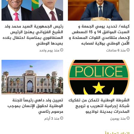
كيفه/ تحديد يومي الجمعة و
رئيس الجمهورية السيد محمد ولد
السبت الموافق 14 و 15 اغسطس
الشيخ الغزواني يهنئ الرئيس
لإحصاء متقاعدي القوات المسلحة و
السنغافوري بمناسبة احتفال بلاده
الأمن الوطني بولاية لعصابه
بعيدها الوطني
منذ 6 ساعات
منذ يوم واحد
الشرطة الوطنية تتمكن من تفكيك
تعيين ولد داهي رئيساً للجنة
شبكة إجرامية لتهريب و ترويج
الوطنية لحقوق الإنسان بموجب
المخدرات بمدينة نواذيبو
مرسوم رئاسي
منذ يومين
منذ 3 أيام