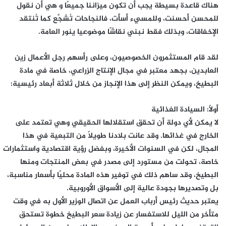
هناك قاعدة بسيطة يجب أن تكون ميزاننا جميعًا و هي أن نقول
للمحسن أحسنت، وللمسيء أسأت، فالنجاحات تُشجَّع كما تُنتقد
الإخفاقات، وبذلك فقط نبني نقاشًا موضوعيا ينور العامة.
لقد قام المستثمرون الخصوصيون، وعلى رأسهم رجل الأعمال زين
العابدين، بجهد معتبر في مجال الإنتاج الزراعي، خاصة في مادة
البطيخ، ويمكن النظر إلى هذا الإنجاز من خلال ثلاثة أبعاد رئيسية:
أولًا: السيادة الغذائية
لا يمكن لأي دولة أن تحقق استقلالها الحقيقي وهي تعتمد على
الخارج في غذائها. وقد عانت بلادنا طويلًا من التبعية في هذا
المجال، لكن في السنوات الأخيرة، وبفضل رؤية اقتصادية واستثمارات
خاصة، تحولت من مستورد إلى مصدر في بعض المنتجات ومنها
البطيخ، وقد ساهم ذلك في توفير هذه المادة محليًا بأسعار مناسبة،
بل وتصديرها بجودة عالية إلى الأسواق الأوروبية.
يعتبر حديث رئيس أرباب العمل عن اتصال الوزير الأول به في وقت
متأخر من الليل للاستفسار عن زيادة سعر البطيخ خطوة تستحق