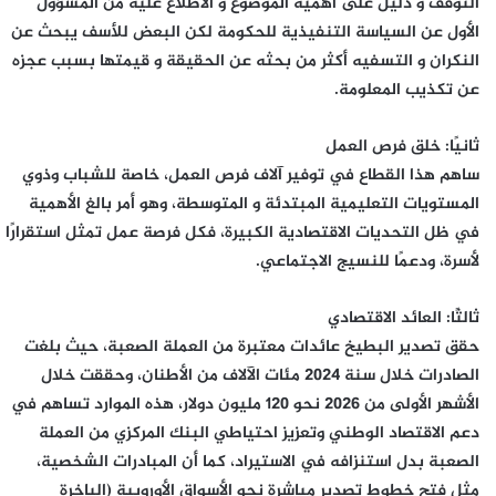
التوقف و دليل على أهمية الموضوع و الاطلاع عليه من المسؤول
الأول عن السياسة التنفيذية للحكومة لكن البعض للأسف يبحث عن
النكران و التسفيه أكثر من بحثه عن الحقيقة و قيمتها بسبب عجزه
عن تكذيب المعلومة.
ثانيًا: خلق فرص العمل
ساهم هذا القطاع في توفير آلاف فرص العمل، خاصة للشباب وذوي
المستويات التعليمية المبتدئة و المتوسطة، وهو أمر بالغ الأهمية
في ظل التحديات الاقتصادية الكبيرة، فكل فرصة عمل تمثل استقرارًا
لأسرة، ودعمًا للنسيج الاجتماعي.
ثالثًا: العائد الاقتصادي
حقق تصدير البطيخ عائدات معتبرة من العملة الصعبة، حيث بلغت
الصادرات خلال سنة 2024 مئات الآلاف من الأطنان، وحققت خلال
الأشهر الأولى من 2026 نحو 120 مليون دولار، هذه الموارد تساهم في
دعم الاقتصاد الوطني وتعزيز احتياطي البنك المركزي من العملة
الصعبة بدل استنزافه في الاستيراد، كما أن المبادرات الشخصية،
مثل فتح خطوط تصدير مباشرة نحو الأسواق الأوروبية (الباخرة