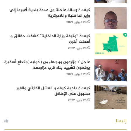
كيفه / رسالة عاجلة من عمدة بلدية أغورط إلى
وزير الداخلية واللامركزية
26 فبراير، 2021
كيفه/ “وثيقة وزارة الداخلية” كشفت حقائق و
أهملت أخرى
20 مايو، 2022
عاجل / مزارعون ووجهاء من (آدوابه )مكطع أسفيرة
يرفضون تشييد بناء قرب مزارعهم
23 فبراير، 2021
كيفه / بلدية كيفه و الفشل الكارثي والغير
مسبوق على الإطلاق
25 مايو، 2022
إتبعنا