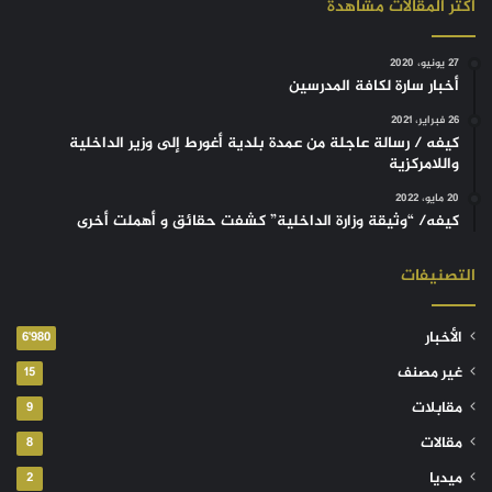
أكثر المقالات مشاهدة
27 يونيو، 2020
أخبار سارة لكافة المدرسين
26 فبراير، 2021
كيفه / رسالة عاجلة من عمدة بلدية أغورط إلى وزير الداخلية
واللامركزية
20 مايو، 2022
كيفه/ “وثيقة وزارة الداخلية” كشفت حقائق و أهملت أخرى
التصنيفات
الأخبار
6٬980
غير مصنف
15
مقابلات
9
مقالات
8
ميديا
2