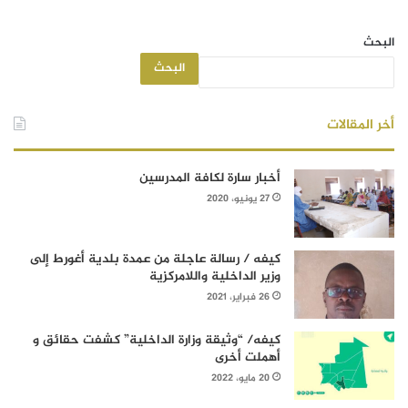
البحث
البحث
أخر المقالات
أخبار سارة لكافة المدرسين
27 يونيو، 2020
كيفه / رسالة عاجلة من عمدة بلدية أغورط إلى
وزير الداخلية واللامركزية
26 فبراير، 2021
كيفه/ “وثيقة وزارة الداخلية” كشفت حقائق و
أهملت أخرى
20 مايو، 2022