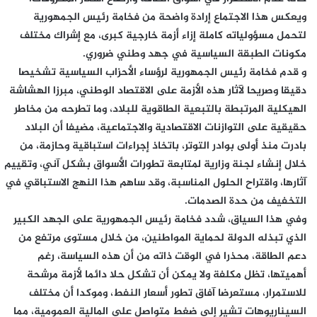
ويعكس هذا الاجتماع إرادة واضحة من فخامة رئيس الجمهورية
لتحمل مسؤولياته كاملة إزاء أزمة خارجية كبرى، مع إشراك مختلف
مكونات الطبقة السياسية في جهد وطني ضروري.
و قدم فخامة رئيس الجمهورية لرؤساء الأحزاب السياسية تشخيصا
دقيقا وصريحا لآثار هذه الأزمة على الاقتصاد الوطني، مبرزا الهشاشة
الهيكلية المرتبطة بالتبعية الطاقوية للبلاد، وما تطرحه من مخاطر
حقيقية على التوازنات الاقتصادية والاجتماعية، مضيفا أن البلاد
بادرت منذ أولى بوادر التوتر، باتخاذ إجراءات استباقية وحازمة، من
خلال إنشاء لجنة وزارية لمتابعة تطورات الأسواق بشكل آني، وتقييم
آثارها، واقتراح الحلول المناسبة، وقد ساهم هذا النهج الاستباقي في
التخفيف من حدة الصدمات.
وفي هذا السياق، شدد فخامة رئيس الجمهورية على الجهد الكبير
الذي تبذله الدولة لحماية المواطنين، من خلال مستوى مرتفع من
دعم الطاقة، محذرا في الوقت ذاته من أن هذه السياسة، رغم
أهميتها، تظل مكلفة ولا يمكن أن تشكل حلا دائما لأزمة مرشحة
للاستمرار، مستعرضا آفاق تطور أسعار النفط، وموكدا أن مختلف
السيناريوهات تشير إلى ضغط متواصل على المالية العمومية، مما