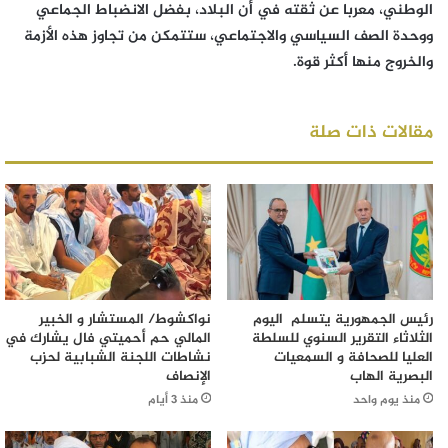
الوطني، معربا عن ثقته في أن البلاد، بفضل الانضباط الجماعي
ووحدة الصف السياسي والاجتماعي، ستتمكن من تجاوز هذه الأزمة
والخروج منها أكثر قوة.
مقالات ذات صلة
رئيس الجمهورية يتسلم اليوم
نواكشوط/ المستشار و الخبير
الثلاثاء التقرير السنوي للسلطة
المالي حم أحميتي فال يشارك في
العليا للصحافة و السمعيات
نشاطات اللجنة الشبابية لحزب
البصرية الهاب
الإنصاف
منذ يوم واحد
منذ 3 أيام