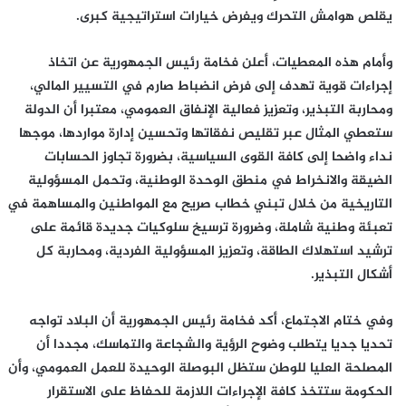
يقلص هوامش التحرك ويفرض خيارات استراتيجية كبرى.
وأمام هذه المعطيات، أعلن فخامة رئيس الجمهورية عن اتخاذ
إجراءات قوية تهدف إلى فرض انضباط صارم في التسيير المالي،
ومحاربة التبذير، وتعزيز فعالية الإنفاق العمومي، معتبرا أن الدولة
ستعطي المثال عبر تقليص نفقاتها وتحسين إدارة مواردها، موجها
نداء واضحا إلى كافة القوى السياسية، بضرورة تجاوز الحسابات
الضيقة والانخراط في منطق الوحدة الوطنية، وتحمل المسؤولية
التاريخية من خلال تبني خطاب صريح مع المواطنين والمساهمة في
تعبئة وطنية شاملة، وضرورة ترسيخ سلوكيات جديدة قائمة على
ترشيد استهلاك الطاقة، وتعزيز المسؤولية الفردية، ومحاربة كل
أشكال التبذير.
وفي ختام الاجتماع، أكد فخامة رئيس الجمهورية أن البلاد تواجه
تحديا جديا يتطلب وضوح الرؤية والشجاعة والتماسك، مجددا أن
المصلحة العليا للوطن ستظل البوصلة الوحيدة للعمل العمومي، وأن
الحكومة ستتخذ كافة الإجراءات اللازمة للحفاظ على الاستقرار