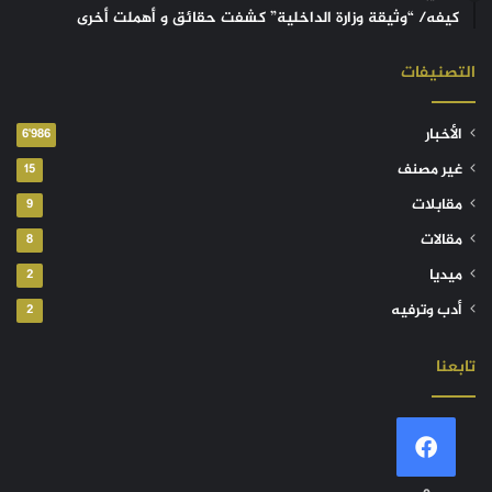
كيفه/ “وثيقة وزارة الداخلية” كشفت حقائق و أهملت أخرى
التصنيفات
الأخبار
6٬986
غير مصنف
15
مقابلات
9
مقالات
8
ميديا
2
أدب وترفيه
2
تابعنا