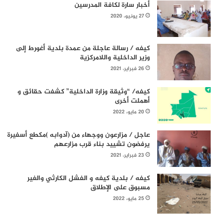
أخبار سارة لكافة المدرسين
27 يونيو، 2020
كيفه / رسالة عاجلة من عمدة بلدية أغورط إلى
وزير الداخلية واللامركزية
26 فبراير، 2021
كيفه/ “وثيقة وزارة الداخلية” كشفت حقائق و
أهملت أخرى
20 مايو، 2022
عاجل / مزارعون ووجهاء من (آدوابه )مكطع أسفيرة
يرفضون تشييد بناء قرب مزارعهم
23 فبراير، 2021
كيفه / بلدية كيفه و الفشل الكارثي والغير
مسبوق على الإطلاق
25 مايو، 2022