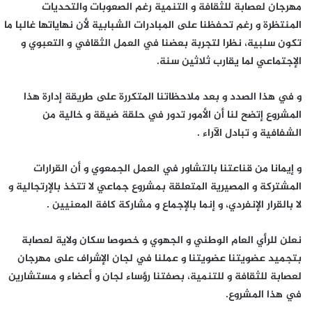
مهرجان لعصابة للثقافة و التنمية رغم الصعوبات والتحديات
المنتظرة و رغم تحفظنا على المبادرات الشبابية لأن نهاياتها غالبا ما
تكون سلبية، نظرا لتجربة بعضنا في العمل الثقافي و التعبوي و
الإجتماعي لما يقارب ثلاثين سنة.
و في هذا الصدد و بعد ملاحظاتنا المتكررة على طريقة إدارة هذا
المشروع إتضح لنا أن الأمور تدور في حلقة ضيقة و خالية من
الشفافية و تبادل الآراء .
و إيمانا من قناعتنا بالتشاور في العمل الجمعوي و أن القرارات
المشتركة و المصيرية المتعلقة بمشروع جماعي لا تتخذ بالإرتجالية و
لا بالقرار الإنفردي، و إنما بالإجماع و مشاركة كافة المعنيين .
نعلن للرأي العام الوطني و الجهوي و خصوصا سكان ولاية لعصابة
بتجميد عضويتنا عضويتنا و عملنا في لجان الإشراف على مهرجان
لعصابة للثقافة و للتنمية، بصفتنا رؤساء لجان و أعضاء و مستشارين
في هذا المشروع.