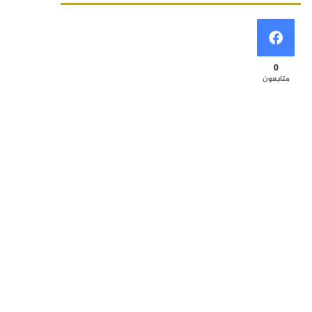
0
متابعون