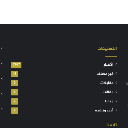
التصنيفات
الأخبار
6٬987
غير مصنف
15
مقابلات
9
ة
مقالات
8
ميديا
2
أدب وترفيه
2
تابعنا