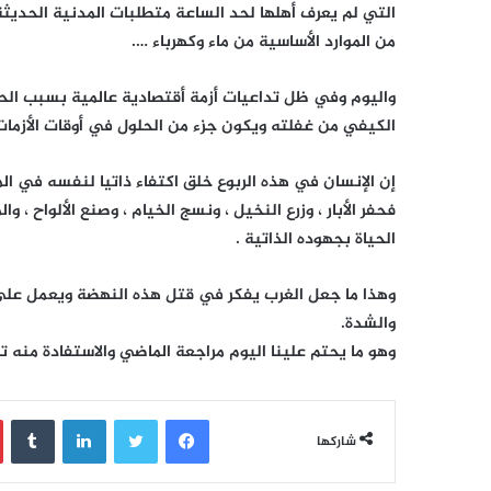
التي لم يعرف أهلها لحد الساعة متطلبات المدنية الحدي
من الموارد الأساسية من ماء وكهرباء ….
واليوم وفي ظل تداعيات أزمة أقتصادية عالمية بسبب الحر
الكيفي من غفلته ويكون جزء من الحلول في أوقات الأزمات
إن الإنسان في هذه الربوع خلق اكتفاء ذاتيا لنفسه في ال
فحفر الأبار ، وزرع النخيل ، ونسج الخيام ، وصنع الألواح ، 
الحياة بجهوده الذاتية .
وهذا ما جعل الغرب يفكر في قتل هذه النهضة ويعمل على 
والشدة.
وهو ما يحتم علينا اليوم مراجعة الماضي والاستفادة منه تر
فيسبوك
تويتر
لينكدإن
‏Tumblr
شاركها