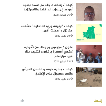
كيفه / رسالة عاجلة من عمدة بلدية
أغورط إلى وزير الداخلية واللامركزية
26 فبراير، 2021
كيفه/ “وثيقة وزارة الداخلية” كشفت
حقائق و أهملت أخرى
20 مايو، 2022
عاجل / مزارعون ووجهاء من (آدوابه
)مكطع أسفيرة يرفضون تشييد بناء
قرب مزارعهم
23 فبراير، 2021
كيفه / بلدية كيفه و الفشل الكارثي
والغير مسبوق على الإطلاق
25 مايو، 2022
إتبعنا