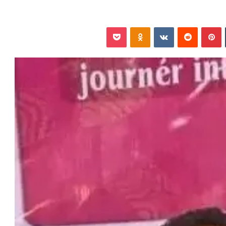
‏Tumblr
بينتيريست
‏Reddit
‏VKontakte
Odnoklassniki
بوكيت