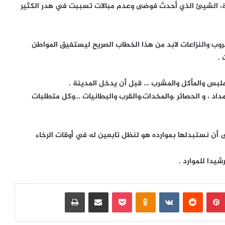
ثة، الشيئ الذي أحدث فوضى وعدم مبالات تسببت في هدر الكثير
وب والنزاعات لابد من هذا الخطاب الصريح ليستفيق المواطن
 .
ملبس والمأكل والمشرب … قبل أن يدخل المدينة .
والمداد ، و الحصائر ،والمخدات،والقرب والبطانيات …وكل متطلبات
أن نستبدلها بموارده هو لنظل تابعين له في أوقات الرخاء
شيدا للموارد .
بينتيريست
‏Reddit
‏VKontakte
Odnoklassniki
بوكيت
مشاركة عبر البريد
طباعة